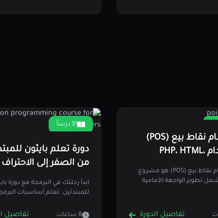
31 درساً
بناء نظام نقاط بيع (POS)
دورة تعلم بايثون للمبتد
باستخدام PHP، HTML،
من الصفر إلى الاحتراف
، و jQuery
إنشاء نظام نقاط بيع (POS) هو مشروع
مل تطوير الواجهة الأمامية
ابدأ رحلتك في البرمجة مع دورة باي
 سيرشدك هذا…
للمبتدئين. تعلم أساسيات البرمجة
الأكواد، وتنفيذ المشاريع…
تفاصيل الدورة
تفاصيل ال
8 ساعات