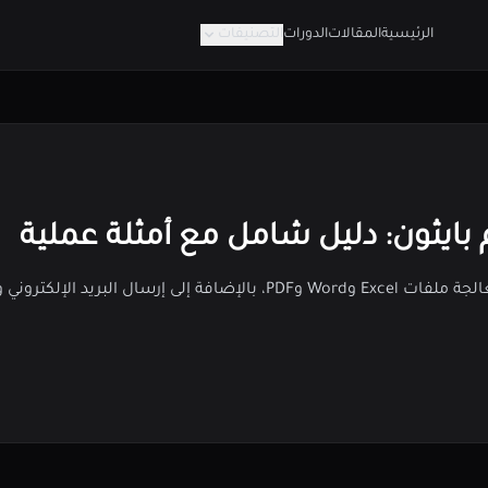
الرئيسية
المقالات
الدورات
التصنيفات
 بايثون: دليل شامل مع أمثلة عملية
تعلم كيفية استخدام بايثون لأتمتة المهام المكتبية مثل معالجة ملفات Excel وWord وPDF، بالإ