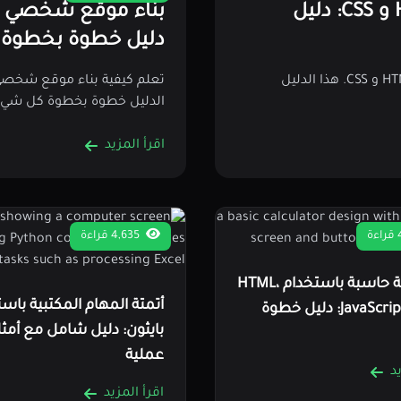
إنشاء موقع ويب كامل باستخدام HTML و CSS: دليل
دليل خطوة بخطوة
تعلم كيفية إنشاء موقع ويب كامل من الصفر باستخدام HTML و CSS. هذا الدليل
الدليل خطوة بخطوة كل شيء 
اقرأ المزيد
4,635 قراءة
إنشاء آلة حاسبة باستخدام HTML،
أتمتة المهام المكتبية باس
CSS، و JavaScript: دليل خطوة
بايثون: دليل شامل مع أمثل
عملية
د
اقرأ المزيد