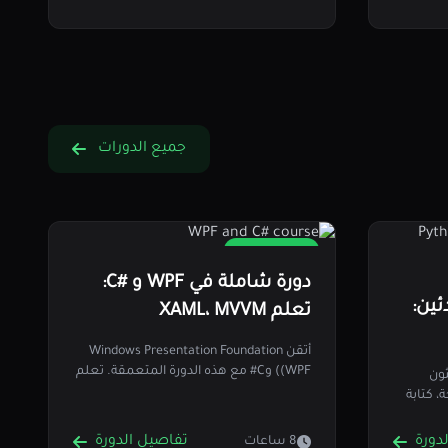
جميع الدورات
8 دروس
دورة شاملة في WPF و #C:
ئين:
تعلم XAML، MVVM
والتحكمات المتقدمة في WPF
أتقن Windows Presentation Foundation
(WPF) وC# مع هذه الدورة المتعمقة. تعلم
ثون
XAML، ربط البيانات، MVVM،…
، كتابة
دورة
تفاصيل الدورة
8 ساعات