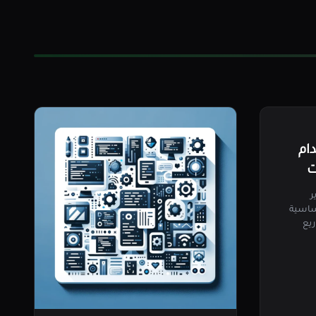
ام
طوير
ساسية
ريع