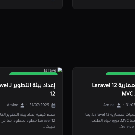
Full Stack Development
Full Stack De
فهم معمارية Laravel 12
إعداد بيئة ال
M
12
Amine
·
31/07/2025
Amine
·
31/0
تعلم أساسيات معمارية Laravel 12، بما
تعلم كيفية إعداد بيئة التطوير الكام
في ذلك نمط MVC، دورة حياة الطلب،
Laravel 12 خطوة بخطوة، بما ف
…
تثبيت…