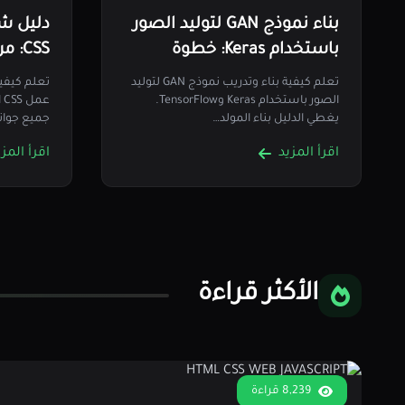
بناء نموذج GAN لتوليد الصور
باستخدام Keras: خطوة
CSS:
بخطوة
التقنيا
تعلم كيفية بناء وتدريب نموذج GAN لتوليد
الصور باستخدام Keras وTensorFlow.
ع
يغطي الدليل بناء المولد…
جميع جوانب wind CSS
اقرأ المزيد
اقرأ المزي
الأكثر قراءة
8,239 قراءة