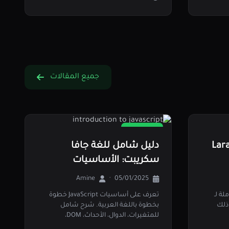
جميع المقالات
JavaScript
تطوير لـ Laravel
دليل شامل للغة جافا
سكريبت: الأساسيات
والمواضيع المتقدمة
Amine
·
05/01/2025
لة لـ
تعرف على أساسيات JavaScript خطوة
ي ذلك
بخطوة باللغة العربية. شرح شامل
للمتغيرات، الدوال، الأحداث، DOM،
والمفاهيم…