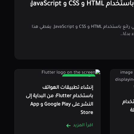
بناء موقع شخصي باستخدام HTML و CSS و JavaScript:
تعلم كيفية بناء موقع شخصي رائع باستخدام HTML و CSS و JavaScript. يغطي هذا
بدءًا…
4,107 قراءة
إنشاء تطبيقات الهواتف
باستخدام Flutter: من البداية إلى
تخدام
النشر على Google Play و App
ة
Store
اقرأ المزيد