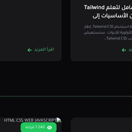
دليل شامل لتعلم Tailwind
 من الأساسيات إلى
ت المتقدمة
تعلم كيفية استخدام Tailwind CSS، إطار
مل CSS الأولوية للأدوات. سنستعرض
Tail…
د
اقرأ المزيد
7,240 قراءة