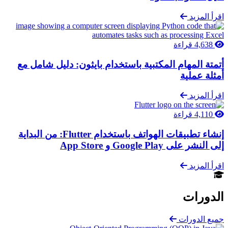
اقرأ المزيد
4,638 قراءة
أتمتة المهام المكتبية باستخدام بايثون: دليل شامل مع
أمثلة عملية
اقرأ المزيد
4,110 قراءة
إنشاء تطبيقات الهواتف باستخدام Flutter: من البداية
إلى النشر على Google Play و App Store
اقرأ المزيد
الدورات
جميع الدورات