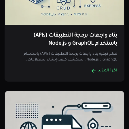
بناء واجهات برمجة التطبيقات (APIs)
باستخدام GraphQL و Node.js
تعلم كيفية بناء واجهات برمجة التطبيقات (APIs) باستخدام
GraphQL و Node.js. استكشف كيفية إنشاء استعلامات…
اقرأ المزيد