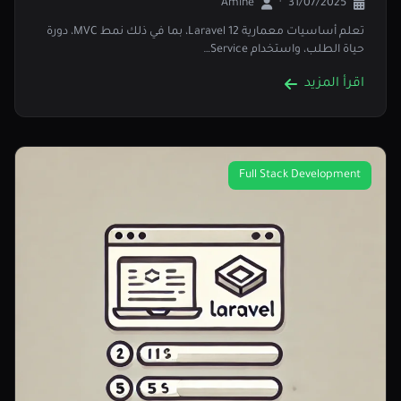
Amine
·
31/07/2025
تعلم أساسيات معمارية Laravel 12، بما في ذلك نمط MVC، دورة
حياة الطلب، واستخدام Service…
اقرأ المزيد
Full Stack Development