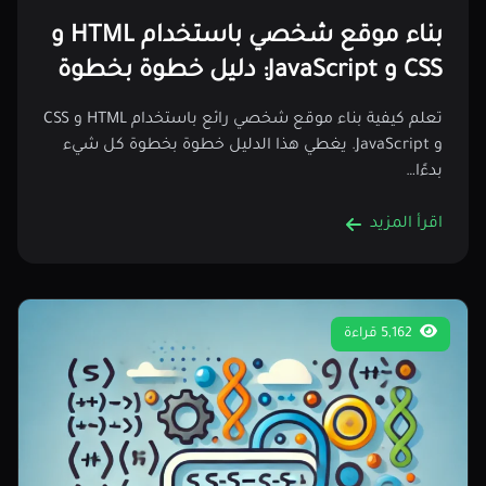
بناء موقع شخصي باستخدام HTML و
CSS و JavaScript: دليل خطوة بخطوة
تعلم كيفية بناء موقع شخصي رائع باستخدام HTML و CSS
و JavaScript. يغطي هذا الدليل خطوة بخطوة كل شيء
بدءًا…
اقرأ المزيد
5,162 قراءة