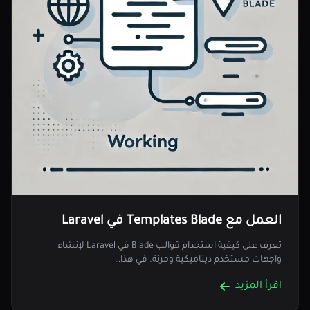
العمل مع Templates Blade في Laravel
تعرف على كيفية استخدام قوالب Blade في Laravel لإنشاء
واجهات مستخدم ديناميكية ومرنة. في هذا…
اقرأ المزيد