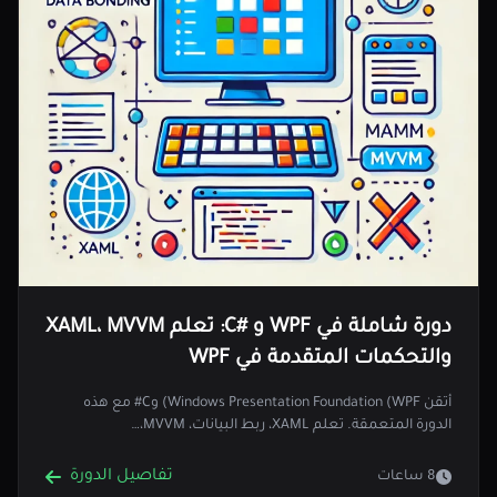
دورة شاملة في WPF و #C: تعلم XAML، MVVM
والتحكمات المتقدمة في WPF
أتقن Windows Presentation Foundation (WPF) وC# مع هذه
الدورة المتعمقة. تعلم XAML، ربط البيانات، MVVM،…
تفاصيل الدورة
8 ساعات