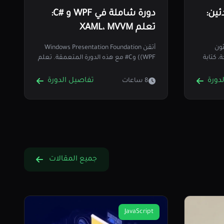
ئين:
دورة شاملة في WPF و #C:
تعلم XAML، MVVM
والتحكمات المتقدمة في WPF
ثون
أتقن Windows Presentation Foundation
، كتابة
(WPF) وC# مع هذه الدورة المتعمقة. تعلم
XAML، ربط البيانات، MVVM،…
دورة
تفاصيل الدورة
8 ساعات
جميع المقالات
JavaScript