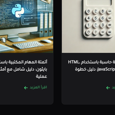
إنشاء آلة حاسبة باستخدام HTML،
أتمتة المهام المكتبية باس
CSS، و JavaScript: دليل خطوة
بايثون: دليل شامل مع أمثل
عملية
د
اقرأ المزيد