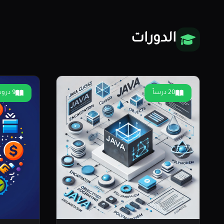
الدورات
20 درساً
9 دروس