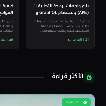
بناء واجهات برمجة التطبيقات
كيفية ا
(APIs) باستخدام GraphQL و
المواقع
Node.js
كيانات
تعلم كيفية بناء واجهات برمجة التطبيقات
Python
(APIs) باستخدام GraphQL و Node.js.
استكشف كيفية إنشاء استعلامات…
البيانات م
اقرأ المزيد
اقرأ المزي
الأكثر قراءة
8,238 قراءة