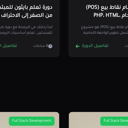
بناء نظام نقاط بيع (POS)
دورة تعلم بايثون للمبتد
باستخدام PHP، HTML،
من الصفر إلى الاحتراف
، و jQuery
إنشاء نظام نقاط بيع (POS) هو مشروع
ابدأ رحلتك في البرمجة مع دورة باي
مل تطوير الواجهة الأمامية
للمبتدئين. تعلم أساسيات البرمجة
 سيرشدك هذا…
الأكواد، وتنفيذ المشاريع…
تفاصيل الدورة
تفاصيل ال
8 ساعات
Full Stack Development
Full Stack De