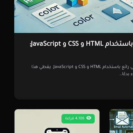
بناء موقع شخصي باستخدام HTML و CSS و JavaScript:
تعلم كيفية بناء موقع شخصي رائع باستخدام HTML و CSS و JavaScript. يغطي هذا
بدءًا…
4,106 قراءة