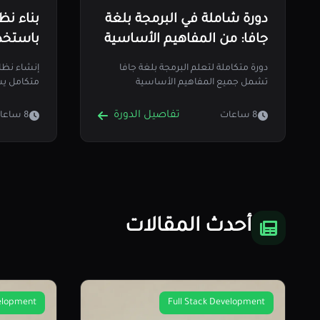
دورة شاملة في البرمجة بلغة
جافا: من المفاهيم الأساسية
إلى تطوير التطبيقات
Tailwind CSS
دورة متكاملة لتعلم البرمجة بلغة جافا
المتقدمة
تشمل جميع المفاهيم الأساسية
متكامل يش
والمتقدمة. تبدأ الدورة بتغطية أساسيات…
والخلفية.
تفاصيل الدورة
8 ساعات
8 ساعات
أحدث المقالات
velopment
Full Stack Development