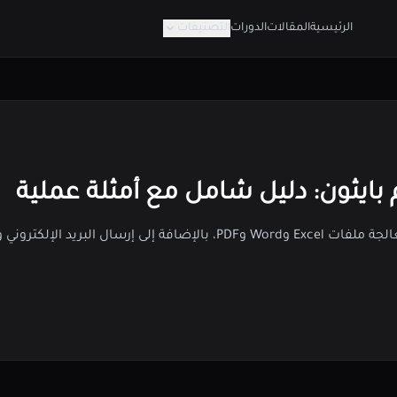
الرئيسية
المقالات
الدورات
التصنيفات
 بايثون: دليل شامل مع أمثلة عملية
تعلم كيفية استخدام بايثون لأتمتة المهام المكتبية مثل معالجة ملفات Excel وWord وPDF، بالإ