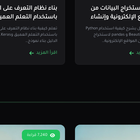
ستخراج البيانات من
بناء نظام التعرف على ا
 الإلكترونية وإنشاء
باستخدام التعلم العمي
 منظمة باستخدام
وKeras
دليل شامل يشرح كيفية استخدام Python
تعلم كيفية بناء نظام التعرف على
و BeautifulSoup و pandas لاستخراج
باس
ن المواقع الإلكترونية…
الدليل بناء نموذج…
د
اقرأ المزيد
7,240 قراءة