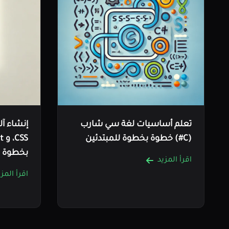
تعلم أساسيات لغة سي شارب
(C#) خطوة بخطوة للمبتدئين
بخطوة
اقرأ المزيد
اقرأ المزي