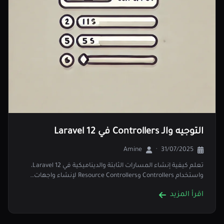
التوجيه والـ Controllers في Laravel 12
Amine
·
31/07/2025
تعلم كيفية إنشاء المسارات الثابتة والديناميكية في Laravel 12،
واستخدام Controllers وResource Controllers لإنشاء واجهات…
اقرأ المزيد