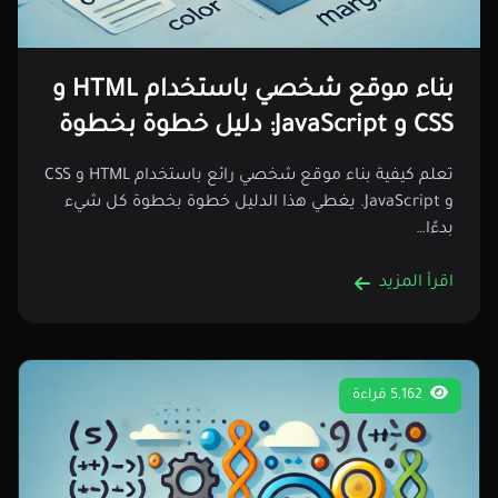
بناء موقع شخصي باستخدام HTML و
CSS و JavaScript: دليل خطوة بخطوة
تعلم كيفية بناء موقع شخصي رائع باستخدام HTML و CSS
و JavaScript. يغطي هذا الدليل خطوة بخطوة كل شيء
بدءًا…
اقرأ المزيد
5,162 قراءة