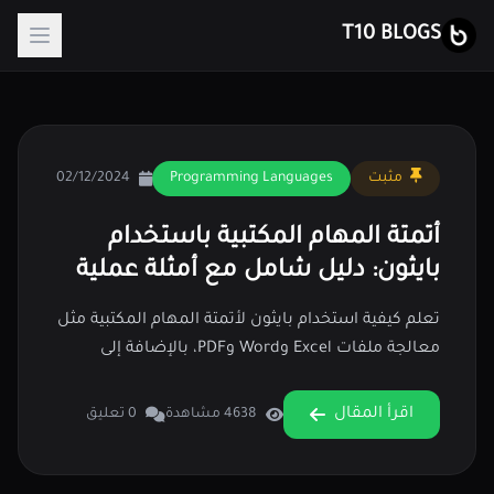
T10 BLOGS
مثبت
Programming Languages
02/12/2024
أتمتة المهام المكتبية باستخدام
بايثون: دليل شامل مع أمثلة عملية
تعلم كيفية استخدام بايثون لأتمتة المهام المكتبية مثل
معالجة ملفات Excel وWord وPDF، بالإضافة إلى
إرسال البريد الإلكتروني وجدولة المهام. اكتشف
المكتبات اللازمة وأمثلة عملية.
اقرأ المقال
4638 مشاهدة
0 تعليق