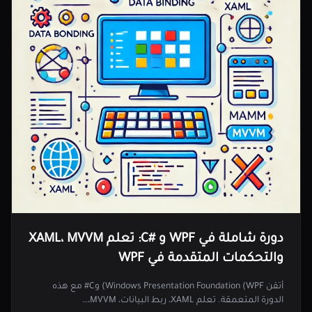
دورة شاملة في WPF و #C: تعلم XAML، MVVM
والتحكمات المتقدمة في WPF
أتقن Windows Presentation Foundation (WPF) وC# مع هذه
الدورة المتعمقة. تعلم XAML، ربط البيانات، MVVM،…