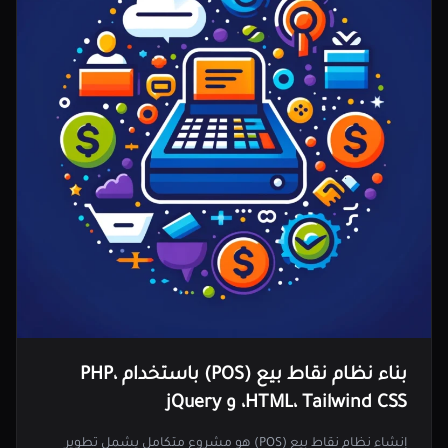
بناء نظام نقاط بيع (POS) باستخدام PHP،
HTML، Tailwind CSS، و jQuery
إنشاء نظام نقاط بيع (POS) هو مشروع متكامل يشمل تطوير