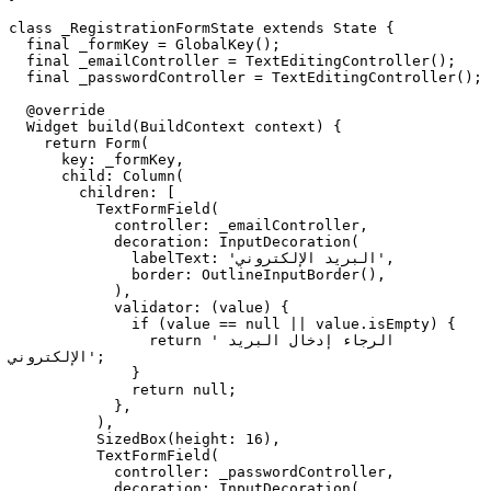
class _RegistrationFormState extends State {

  final _formKey = GlobalKey();

  final _emailController = TextEditingController();

  final _passwordController = TextEditingController();

  @override

  Widget build(BuildContext context) {

    return Form(

      key: _formKey,

      child: Column(

        children: [

          TextFormField(

            controller: _emailController,

            decoration: InputDecoration(

              labelText: 'البريد الإلكتروني',

              border: OutlineInputBorder(),

            ),

            validator: (value) {

              if (value == null || value.isEmpty) {

                return 'الرجاء إدخال البريد 
الإلكتروني';

              }

              return null;

            },

          ),

          SizedBox(height: 16),

          TextFormField(

            controller: _passwordController,

            decoration: InputDecoration(
