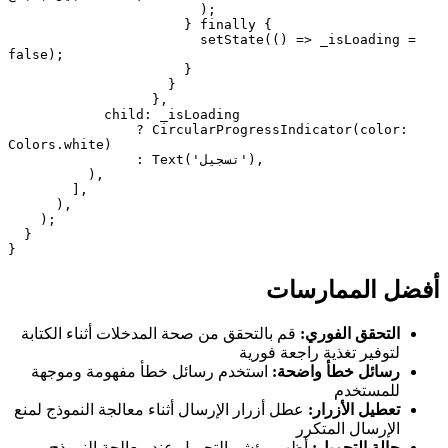
                        );

                      } finally {

                        setState(() => _isLoading = 
false);

                      }

                    }

                  },

            child: _isLoading

                ? CircularProgressIndicator(color: 
Colors.white)

                : Text('تسجيل'),

          ),

        ],

      ),

    );

  }

}
أفضل الممارسات
التحقق الفوري:
قم بالتحقق من صحة المدخلات أثناء الكتابة
لتوفير تغذية راجعة فورية
رسائل خطأ واضحة:
استخدم رسائل خطأ مفهومة وموجهة
للمستخدم
تعطيل الأزرار:
عطل أزرار الإرسال أثناء معالجة النموذج لمنع
الإرسال المتكرر
حالة التحميل:
أظهر مؤشر التحميل عند معالجة النموذج