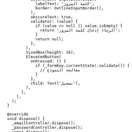
              labelText: 'كلمة المرور',

              border: OutlineInputBorder(),

            ),

            obscureText: true,

            validator: (value) {

              if (value == null || value.isEmpty) {

                return 'الرجاء إدخال كلمة المرور';

              }

              return null;

            },

          ),

          SizedBox(height: 16),

          ElevatedButton(

            onPressed: () {

              if (_formKey.currentState!.validate()) {

                // معالجة النموذج

              }

            },

            child: Text('تسجيل'),

          ),

        ],

      ),

    );

  }

  @override

  void dispose() {

    _emailController.dispose();

    _passwordController.dispose();

    super.dispose();
