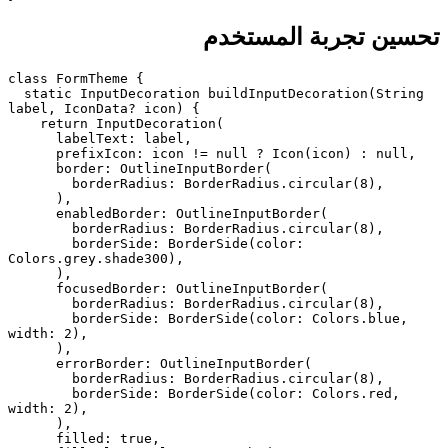
تحسين تجربة المستخدم
class FormTheme {

  static InputDecoration buildInputDecoration(String 
label, IconData? icon) {

    return InputDecoration(

      labelText: label,

      prefixIcon: icon != null ? Icon(icon) : null,

      border: OutlineInputBorder(

        borderRadius: BorderRadius.circular(8),

      ),

      enabledBorder: OutlineInputBorder(

        borderRadius: BorderRadius.circular(8),

        borderSide: BorderSide(color: 
Colors.grey.shade300),

      ),

      focusedBorder: OutlineInputBorder(

        borderRadius: BorderRadius.circular(8),

        borderSide: BorderSide(color: Colors.blue, 
width: 2),

      ),

      errorBorder: OutlineInputBorder(

        borderRadius: BorderRadius.circular(8),

        borderSide: BorderSide(color: Colors.red, 
width: 2),

      ),

      filled: true,
