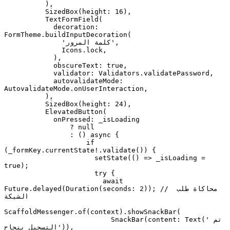
          ),

          SizedBox(height: 16),

          TextFormField(

            decoration: 
FormTheme.buildInputDecoration(

              'كلمة المرور',

              Icons.lock,

            ),

            obscureText: true,

            validator: Validators.validatePassword,

            autovalidateMode: 
AutovalidateMode.onUserInteraction,

          ),

          SizedBox(height: 24),

          ElevatedButton(

            onPressed: _isLoading

                ? null

                : () async {

                    if 
(_formKey.currentState!.validate()) {

                      setState(() => _isLoading = 
true);

                      try {

                        await 
Future.delayed(Duration(seconds: 2)); // محاكاة طلب 
الشبكة

ScaffoldMessenger.of(context).showSnackBar(

                          SnackBar(content: Text('تم 
التسجيل بنجاح')),
