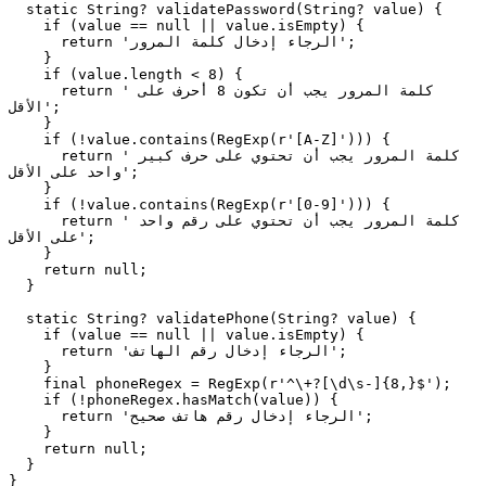
  static String? validatePassword(String? value) {

    if (value == null || value.isEmpty) {

      return 'الرجاء إدخال كلمة المرور';

    }

    if (value.length < 8) {

      return 'كلمة المرور يجب أن تكون 8 أحرف على 
الأقل';

    }

    if (!value.contains(RegExp(r'[A-Z]'))) {

      return 'كلمة المرور يجب أن تحتوي على حرف كبير 
واحد على الأقل';

    }

    if (!value.contains(RegExp(r'[0-9]'))) {

      return 'كلمة المرور يجب أن تحتوي على رقم واحد 
على الأقل';

    }

    return null;

  }

  static String? validatePhone(String? value) {

    if (value == null || value.isEmpty) {

      return 'الرجاء إدخال رقم الهاتف';

    }

    final phoneRegex = RegExp(r'^\+?[\d\s-]{8,}$');

    if (!phoneRegex.hasMatch(value)) {

      return 'الرجاء إدخال رقم هاتف صحيح';

    }

    return null;

  }

}