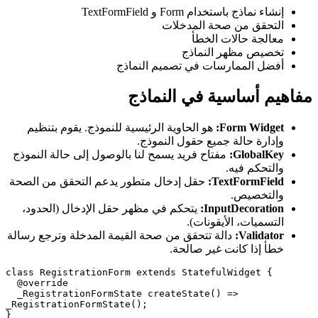
إنشاء نماذج باستخدام Form و TextFormField
التحقق من صحة المدخلات
معالجة حالات الخطأ
تخصيص مظهر النماذج
أفضل الممارسات في تصميم النماذج
مفاهيم أساسية في النماذج
Form Widget:
هو الحاوية الرئيسية للنموذج. يقوم بتنظيم
وإدارة حالة جميع حقول النموذج.
GlobalKey:
مفتاح فريد يسمح لنا بالوصول إلى حالة النموذج
والتحكم فيه.
TextFormField:
حقل إدخال متطور يدعم التحقق من الصحة
والتخصيص.
InputDecoration:
يتحكم في مظهر حقل الإدخال (الحدود،
التسميات، الأيقونات).
Validator:
دالة تتحقق من صحة القيمة المدخلة وترجع رسالة
خطأ إذا كانت غير صالحة.
class RegistrationForm extends StatefulWidget {

  @override

  _RegistrationFormState createState() => 
_RegistrationFormState();

}
