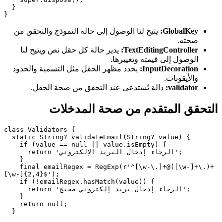
  }

}
GlobalKey
:
يتيح لنا الوصول إلى حالة النموذج والتحقق من
صحته.
TextEditingController:
يدير حالة كل حقل نص ويتيح لنا
الوصول إلى قيمته وتغييرها.
InputDecoration:
يحدد مظهر الحقل مثل التسمية والحدود
والأيقونات.
validator:
دالة تُستدعى عند التحقق من صحة الحقل.
التحقق المتقدم من صحة المدخلات
class Validators {

  static String? validateEmail(String? value) {

    if (value == null || value.isEmpty) {

      return 'الرجاء إدخال البريد الإلكتروني';

    }

    final emailRegex = RegExp(r'^[\w-\.]+@([\w-]+\.)+
[\w-]{2,4}$');

    if (!emailRegex.hasMatch(value)) {

      return 'الرجاء إدخال بريد إلكتروني صحيح';

    }

    return null;

  }
