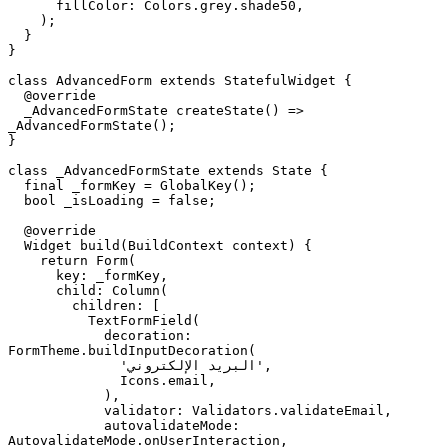
      fillColor: Colors.grey.shade50,

    );

  }

}

class AdvancedForm extends StatefulWidget {

  @override

  _AdvancedFormState createState() => 
_AdvancedFormState();

}

class _AdvancedFormState extends State {

  final _formKey = GlobalKey();

  bool _isLoading = false;

  @override

  Widget build(BuildContext context) {

    return Form(

      key: _formKey,

      child: Column(

        children: [

          TextFormField(

            decoration: 
FormTheme.buildInputDecoration(

              'البريد الإلكتروني',

              Icons.email,

            ),

            validator: Validators.validateEmail,

            autovalidateMode: 
AutovalidateMode.onUserInteraction,
