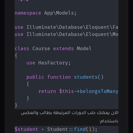
namespace
App
\
Models
;
use
Illuminate
\
Database
\
Eloquent
\
Factor
use
Illuminate
\
Database
\
Eloquent
\
Model
;
class
Course
extends
Model
{
use
HasFactory
;
public
function
students
(
)
{
return
$this
->
belongsToMany
(
Stu
}
}
الآن يمكنك جلب الدورات المرتبطة بطالب والعكس
باستخدام:
$student
=
Student
::
find
(
1
)
;