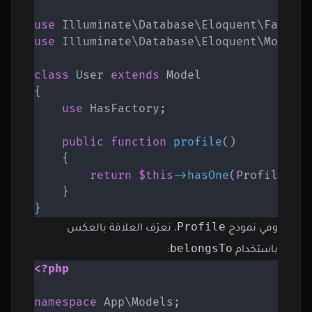
use
Illuminate
\
Database
\
Eloquent
\
Factor
use
Illuminate
\
Database
\
Eloquent
\
Model
;
class
User
extends
Model
{
use
HasFactory
;
public
function
profile
(
)
{
return
$this
->
hasOne
(
Profile
::
c
}
}
Profile
وفي نموذج
، نعرّف العلاقة بالعكس
belongsTo
باستخدام
:
<?php
namespace
App
\
Models
;