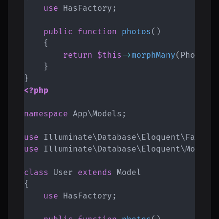
use
HasFactory
;
public
function
photos
(
)
{
return
$this
->
morphMany
(
Photo
::
}
}
<?php
namespace
App
\
Models
;
use
Illuminate
\
Database
\
Eloquent
\
Factor
use
Illuminate
\
Database
\
Eloquent
\
Model
;
class
User
extends
Model
{
use
HasFactory
;