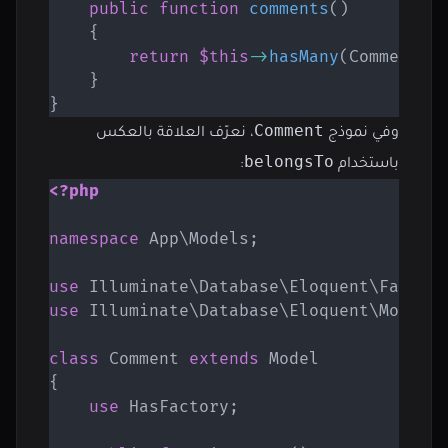
public
function
comments
(
)
{
return
$this
->
hasMany
(
Comment
::
}
}
Comment
وفي نموذج
، نعرّف العلاقة بالعكس
belongsTo
باستخدام
:
<?php
namespace
App
\
Models
;
use
Illuminate
\
Database
\
Eloquent
\
Factor
use
Illuminate
\
Database
\
Eloquent
\
Model
;
class
Comment
extends
Model
{
use
HasFactory
;