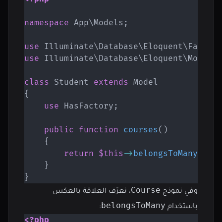
namespace
App
\
Models
;
use
Illuminate
\
Database
\
Eloquent
\
Factor
use
Illuminate
\
Database
\
Eloquent
\
Model
;
class
Student
extends
Model
{
use
HasFactory
;
public
function
courses
(
)
{
return
$this
->
belongsToMany
(
Cou
}
}
Course
وفي نموذج
، نعرّف العلاقة بالعكس
belongsToMany
باستخدام
:
<?php