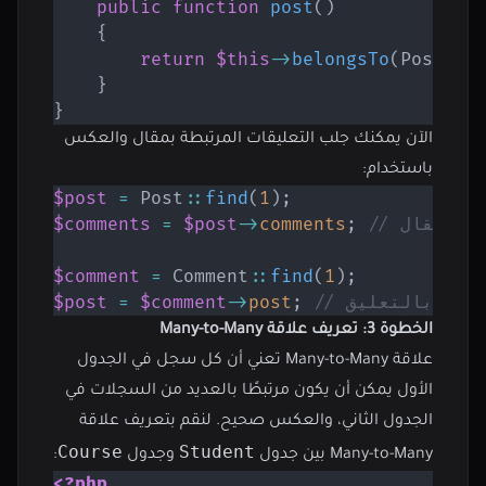
public
function
post
(
)
{
return
$this
->
belongsTo
(
Post
::
c
}
}
الآن يمكنك جلب التعليقات المرتبطة بمقال والعكس
باستخدام:
$post
=
Post
::
find
(
1
)
;
 بالمقال
;
comments
->
$post
=
$comments
$comment
=
Comment
::
find
(
1
)
;
مرتبط بالتعليق
;
post
->
$comment
=
$post
الخطوة 3: تعريف علاقة Many-to-Many
علاقة Many-to-Many تعني أن كل سجل في الجدول
الأول يمكن أن يكون مرتبطًا بالعديد من السجلات في
الجدول الثاني، والعكس صحيح. لنقم بتعريف علاقة
Course
Student
Many-to-Many بين جدول
وجدول
:
<?php