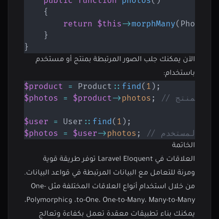
public
function
photos
(
)
{
return
$this
->
morphMany
(
Photo
::
}
}
الآن يمكنك جلب الصور المرتبطة بمنتج أو مستخدم
باستخدام:
$product
=
Product
::
find
(
1
)
;
ة بالمنتج
;
photos
->
$product
=
$photos
$user
=
User
::
find
(
1
)
;
طة بالمستخدم
;
photos
->
$user
=
$photos
الخاتمة
العلاقات في Laravel Eloquent توفر طريقة قوية
ومرنة للتعامل مع البيانات المرتبطة في قواعد البيانات.
من خلال استخدام أنواع العلاقات المختلفة مثل One-
to-One، One-to-Many، Many-to-Many، وPolymorphic،
يمكنك بناء تطبيقات معقدة تعمل بكفاءة وتعالج