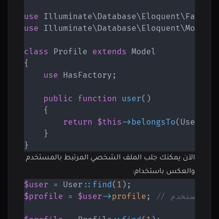
use
Illuminate
\
Database
\
Eloquent
\
Factor
use
Illuminate
\
Database
\
Eloquent
\
Model
;
class
Profile
extends
Model
{
use
HasFactory
;
public
function
user
(
)
{
return
$this
->
belongsTo
(
User
::
c
}
}
الآن يمكنك جلب الملف الشخصي المرتبط بالمستخدم
والعكس باستخدام:
$user
=
User
::
find
(
1
)
;
صي للمستخدم
;
profile
->
$user
=
$profile