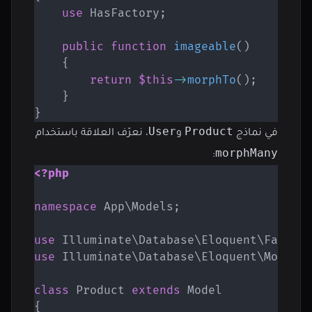
use
HasFactory
;
public
function
imageable
(
)
{
return
$this
->
morphTo
(
)
;
}
}
User
Product
في نماذج
و
، نعرّف العلاقة باستخدام
morphMany
:
<?php
namespace
App
\
Models
;
use
Illuminate
\
Database
\
Eloquent
\
Factor
use
Illuminate
\
Database
\
Eloquent
\
Model
;
class
Product
extends
Model
{