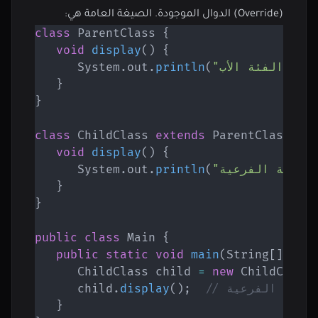
(Override) الدوال الموجودة. الصيغة العامة هي:
class
ParentClass
{
void
display
(
)
{
System
.
out
.
println
(
}
}
class
ChildClass
extends
ParentClass
{
void
display
(
)
{
System
.
out
.
println
(
}
}
public
class
Main
{
public
static
void
main
(
String
[
]
 arg
ChildClass
 child 
=
new
ChildClass
 الفئة الفرعية
;
)
(
display
.
      child
}