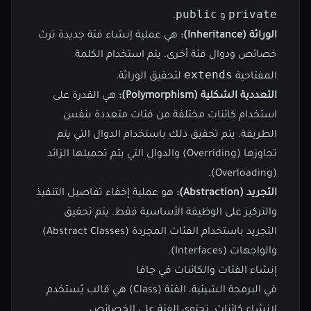
public
private
و
.
الوراثة (Inheritance):
هي عملية إنشاء فئة جديدة ترث
خصائص ودوال فئة أخرى. يتم استخدام الكلمة
extends
المفتاحية
لتحقيق الوراثة.
التعددية الشكلية (Polymorphism):
هي القدرة على
استخدام كائنات مختلفة من فئات متعددة بنفس
الطريقة. يتم تحقيق ذلك باستخدام الدوال التي يتم
تجاوزها (Overriding) والدوال التي يتم تحميلها الزائد
(Overloading).
التجريد (Abstraction):
هو عملية إخفاء تفاصيل التنفيذ
والتركيز على الوظيفة الأساسية فقط. يتم تحقيق
التجريد باستخدام الفئات المجردة (Abstract Classes)
والواجهات (Interfaces).
إنشاء الفئات والكائنات في جافا
في البرمجة الشيئية، الفئة (Class) هي قالب يُستخدم
لإنشاء كائنات. تحتوي الفئة على الخصائص