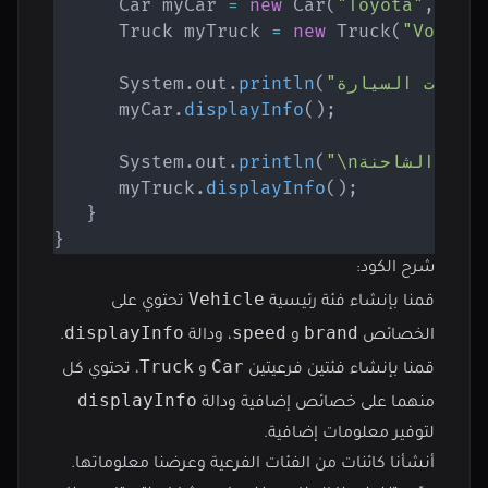
Car
 myCar 
=
new
Car
(
"Toyota"
,
180
Truck
 myTruck 
=
new
Truck
(
"Volvo"
System
.
out
.
println
(
      myCar
.
displayInfo
(
)
;
System
.
out
.
println
(
      myTruck
.
displayInfo
(
)
;
}
}
شرح الكود:
Vehicle
قمنا بإنشاء فئة رئيسية
تحتوي على
displayInfo
speed
brand
الخصائص
و
، ودالة
.
Truck
Car
قمنا بإنشاء فئتين فرعيتين
و
، تحتوي كل
displayInfo
منهما على خصائص إضافية ودالة
لتوفير معلومات إضافية.
أنشأنا كائنات من الفئات الفرعية وعرضنا معلوماتها.