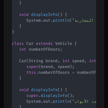
}
void
displayInfo
(
)
{
System
.
out
.
println
(
}
}
class
Car
extends
Vehicle
{
int
 numberOfDoors
;
Car
(
String
 brand
,
int
 speed
,
int
 num
super
(
brand
,
 speed
)
;
this
.
numberOfDoors 
=
 numberOfDoor
}
void
displayInfo
(
)
{
super
.
displayInfo
(
)
;
"عدد الأبواب: "
(
println
.
out
.
System
}