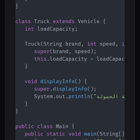
}
class
Truck
extends
Vehicle
{
int
 loadCapacity
;
Truck
(
String
 brand
,
int
 speed
,
int
 l
super
(
brand
,
 speed
)
;
this
.
loadCapacity 
=
 loadCapacity
;
}
void
displayInfo
(
)
{
super
.
displayInfo
(
)
;
سعة الحمولة: "
(
println
.
out
.
System
}
}
public
class
Main
{
public
static
void
main
(
String
[
]
 arg