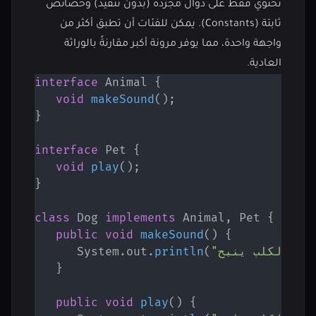
تحتوي فقط على دوال مجردة (بدون تنفيذ) وخصائص
ثابتة (Constants). يمكن للفئات أن تطبق أكثر من
واجهة واحدة، مما يوفر مرونة أكبر مقارنةً بالوراثة
العادية.
interface
Animal
{
void
makeSound
(
)
;
}
interface
Pet
{
void
play
(
)
;
}
class
Dog
implements
Animal
,
Pet
{
public
void
makeSound
(
)
{
)
"الكلب ينبح."
(
println
.
out
.
System
}
public
void
play
(
)
{