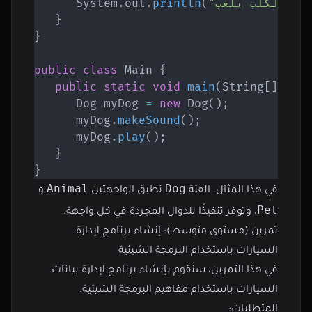
)
"الكلب يلعب."
(
println
.
out
.
System
}
}
public
class
Main
{
public
static
void
main
(
String
[
]
 arg
Dog
 myDog 
=
new
Dog
(
)
;
      myDog
.
makeSound
(
)
;
      myDog
.
play
(
)
;
}
}
Animal
Dog
في هذا المثال، الفئة
تطبق الواجهتين
و
Pet
، وتوفر تنفيذًا للدوال المجردة في كل واجهة.
تمرين (مستوى متوسط): إنشاء برنامج لإدارة
السيارات باستخدام البرمجة الشيئية
في هذا التمرين، سنقوم بإنشاء برنامج لإدارة بيانات
السيارات باستخدام مفاهيم البرمجة الشيئية.
المتطلبات: