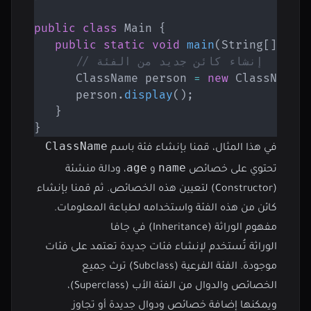
public
class
Main
{
public
static
void
main
(
String
[
]
 arg
// إنشاء كائن جديد من الفئة
ClassName
 person 
=
new
ClassName
(
      person
.
display
(
)
;
}
}
ClassName
في هذا المثال، قمنا بإنشاء فئة باسم
age
name
تحتوي على خصائص
و
، ودالة منشئة
(Constructor) لتعيين هذه الخصائص. ثم قمنا بإنشاء
كائن من هذه الفئة واستخدامه لطباعة المعلومات.
مفهوم الوراثة (Inheritance) في جافا
الوراثة تُستخدم لإنشاء فئات جديدة تعتمد على فئات
موجودة. الفئة الفرعية (Subclass) ترث جميع
الخصائص والدوال من الفئة الأب (Superclass)،
ويمكنها إضافة خصائص ودوال جديدة أو تجاوز