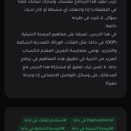
جرّب تنفيذ هذا البرنامج بنفسك، وشارك نتيجتك معنا
في التعليقات! إذا واجهتك أي مشكلة أو كان لديك
سؤال، لا تتردد في طرحه.
خاتمة
في هذا الدرس، تعرفنا على مفاهيم البرمجة الشيئية
(OOP) في جافا، مثل الفئات، الوراثة، التعددية الشكلية،
والتجريد. نوصي بممارسة التمرين المقدم لاكتساب
المزيد من الخبرة في تطبيق هذه المفاهيم في برامج
جافا. لا تنسَ ترك تعليق أو مشاركة هذا الدرس مع
أصدقائك على وسائل التواصل الاجتماعي إذا وجدته
مفيدًا!
#Polymorphism في جافا
#استخدام الفئات في جافا
#البرمجة الشيئية في جافا
#التعددية الشكلية في جافا