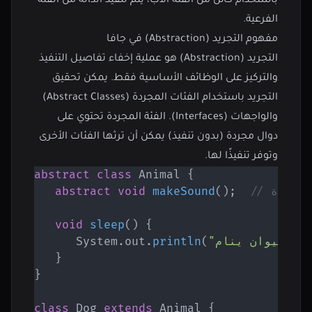
باستخدام كائن من الفئة الأب، يتم تنفيذ الدالة من الفئة
الفرعية.
مفهوم التجريد (Abstraction) في جافا
التجريد (Abstraction) هو عملية إخفاء تفاصيل التنفيذ
والتركيز على الوظائف الأساسية فقط. يمكن تحقيق
التجريد باستخدام الفئات المجردة (Abstract Classes)
والواجهات (Interfaces). الفئة المجردة تحتوي على
دوال مجردة (بدون تنفيذ) يمكن أن ترثها الفئات الأخرى
وتوفر تنفيذًا لها.
abstract
class
Animal
{
ة مجردة
;
)
(
makeSound
void
abstract
void
sleep
(
)
{
الحيوان ينام."
(
println
.
out
.
System
}
}
class
Dog
extends
Animal
{