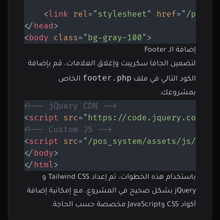
<
link
rel
=
"
stylesheet
"
href
=
"
/pos_s
</
head
>
<
body
class
=
"
bg-gray-100
"
>
إضافة الـ Footer
لتضمين الجافا سكريبت وإغلاق العلامات، قم بإضافة
footer.php
الكود التالي في ملف
الخاص
بمشروعك.
<!-- jQuery CDN -->
<
script
src
=
"
https://code.jquery.com/jq
<!-- Custom JS -->
<
script
src
=
"
/pos_system/assets/js/scri
</
body
>
</
html
>
باستخدام هذه الخطوات، تم إعداد Tailwind CSS و
jQuery بشكل صحيح في المشروع، مع إمكانية إضافة
أكواد CSS وJavaScript مخصصة حسب الحاجة.