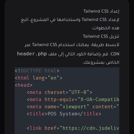
إعداد Tailwind CSS
لإعداد Tailwind CSS واستخدامها في المشروع، اتبع
هذه الخطوات:
تنزيل Tailwind CSS
لأبسط طريقة، يمكنك استخدام Tailwind CSS عبر
header.php
CDN. قم بإضافة الكود التالي إلى ملف
الخاص بمشروعك.
<!
DOCTYPE
html
>
<
html
lang
=
"
en
"
>
<
head
>
<
meta
charset
=
"
UTF-8
"
>
<
meta
http-equiv
=
"
X-UA-Compatible
"
<
meta
name
=
"
viewport
"
content
=
"
widt
<
title
>
POS System
</
title
>
<
link
href
=
"
https://cdn.jsdelivr.ne