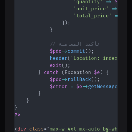
'quantity'
=>
$item
'unit_price'
=>
$it
'total_price'
=>
$i
]
)
;
}
// تأكيد المعاملة
$pdo
->
commit
(
)
;
header
(
'Location: index.php
exit
(
)
;
}
catch
(
Exception
$e
)
{
$pdo
->
rollBack
(
)
;
$error
=
$e
->
getMessage
(
)
;
}
}
}
?>
<
div
class
=
"
max-w-4xl mx-auto bg-white 