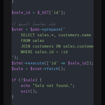
}
$sale_id
=
$_GET
[
'id'
]
;
// جلب تفاصيل البيع
$stmt
=
$pdo
->
prepare
(
'

    SELECT sales.*, customers.name AS cu
    FROM sales

    JOIN customers ON sales.customer_id 
    WHERE sales.id = :id

'
)
;
$stmt
->
execute
(
[
'id'
=>
$sale_id
]
)
;
$sale
=
$stmt
->
fetch
(
)
;
if
(
!
$sale
)
{
echo
"Sale not found."
;
exit
(
)
;
}