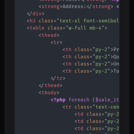
<
strong
>
Address:
</
strong
>
<?php
</
div
>
<
h3
class
=
"
text-xl font-semibold mb
<
table
class
=
"
w-full mb-4
"
>
<
thead
>
<
tr
>
<
th
class
=
"
py-2
"
>
Produc
<
th
class
=
"
py-2
"
>
Quanti
<
th
class
=
"
py-2
"
>
Unit P
<
th
class
=
"
py-2
"
>
Total 
</
tr
>
</
thead
>
<
tbody
>
<?php
foreach
(
$sale_items
<
tr
class
=
"
text-center 
<
td
class
=
"
py-2
"
>
<?
<
td
class
=
"
py-2
"
>
<?
<
td
class
=
"
py-2
"
>
$
<