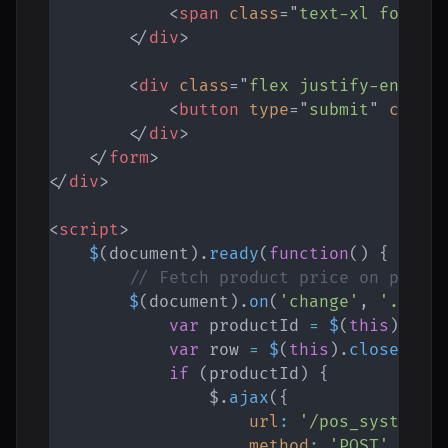
<
span
class
=
"
text-xl font-s
</
div
>
<
div
class
=
"
flex justify-end
"
>
<
button
type
=
"
submit
"
class
</
div
>
</
form
>
</
div
>
<
script
>
$
(
document
)
.
ready
(
function
(
)
{
// Fetch product price on produ
$
(
document
)
.
on
(
'change'
,
'.prod
var
 productId 
=
$
(
this
)
.
val
var
 row 
=
$
(
this
)
.
closest
(
'
if
(
productId
)
{
                $
.
ajax
(
{
url
:
'/pos_system/p
method
:
'POST'
,