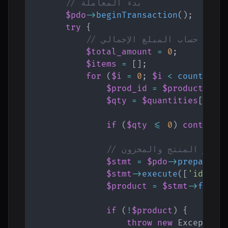
// بدء المعاملة
$pdo
->
beginTransaction
(
)
;
try
{
// حساب المبلغ الإجمالي
$total_amount
=
0
;
$items
=
[
]
;
for
(
$i
=
0
;
$i
<
count
(
$pr
$prod_id
=
$product_ids
$qty
=
$quantities
[
$i
]
;
if
(
$qty
<=
0
)
continue
جلب سعر المنتج والمخزون
$stmt
=
$pdo
->
prepare
(
'
$stmt
->
execute
(
[
'id'
=>
$product
=
$stmt
->
fetch
if
(
!
$product
)
{
throw
new
Exception