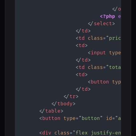
<?p
</
optio
<?php
endfo
</
select
>
</
td
>
<
td
class
=
"
price
"
>
$
<
td
>
<
input
type
=
"
nu
</
td
>
<
td
class
=
"
total
"
>
$
<
td
>
<
button
type
=
"
b
</
td
>
</
tr
>
</
tbody
>
</
table
>
<
button
type
=
"
button
"
id
=
"
add-i
<
div
class
=
"
flex justify-end mb