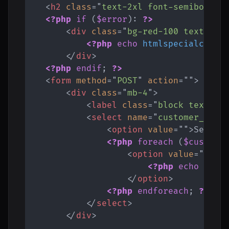
<
h2
class
=
"
text-2xl font-semibold m
<?php
if
(
$error
)
:
?>
<
div
class
=
"
bg-red-100 text-red
<?php
echo
htmlspecialchars
</
div
>
<?php
endif
;
?>
<
form
method
=
"
POST
"
action
=
"
"
>
<
div
class
=
"
mb-4
"
>
<
label
class
=
"
block text-gr
<
select
name
=
"
customer_id
"
<
option
value
=
"
"
>
Select
<?php
foreach
(
$custome
<
option
value
=
"
<?ph
<?php
echo
html
</
option
>
<?php
endforeach
;
?>
</
select
>
</
div
>