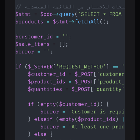
لب المنتجات للاختيار من القائمة المنسدلة
$stmt
=
$pdo
->
query
(
'SELECT * FROM prod
$products
=
$stmt
->
fetchAll
(
)
;
$customer_id
=
''
;
$sale_items
=
[
]
;
$error
=
''
;
if
(
$_SERVER
[
'REQUEST_METHOD'
]
==
'POST
$customer_id
=
$_POST
[
'customer_id'
$product_ids
=
$_POST
[
'product_id'
]
$quantities
=
$_POST
[
'quantity'
]
;
if
(
empty
(
$customer_id
)
)
{
$error
=
'Customer is required.
}
elseif
(
empty
(
$product_ids
)
||
em
$error
=
'At least one product 
}
else
{