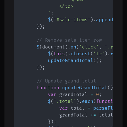
                </tr>

`
;
$
(
'#sale-items'
)
.
append
(
new
}
)
;
// Remove sale item row
$
(
document
)
.
on
(
'click'
,
'.remov
$
(
this
)
.
closest
(
'tr'
)
.
remov
updateGrandTotal
(
)
;
}
)
;
// Update grand total
function
updateGrandTotal
(
)
{
var
 grandTotal 
=
0
;
$
(
'.total'
)
.
each
(
function
(
)
var
 total 
=
parseFloat
(
                grandTotal 
+=
 total
;
}
)
;