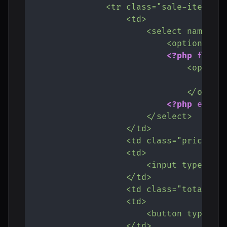
                <tr class="sale-item">

                    <td>

                        <select name="pr
                            <option valu
<?php
forea
                                <option
<?p
                                </option
<?php
endfo
                        </select>

                    </td>

                    <td class="price">$0
                    <td>

                        <input type="num
                    </td>

                    <td class="total">$0
                    <td>

                        <button type="bu
                    </td>
