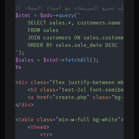
// جلب جميع المبيعات مع أسماء العملاء
$stmt
=
$pdo
->
query
(
'

    SELECT sales.*, customers.name AS cu
    FROM sales

    JOIN customers ON sales.customer_id 
    ORDER BY sales.sale_date DESC

'
)
;
$sales
=
$stmt
->
fetchAll
(
)
;
?>
<
div
class
=
"
flex justify-between mb-4
"
>
<
h2
class
=
"
text-2xl font-semibold
"
>
<
a
href
=
"
create.php
"
class
=
"
bg-gree
</
div
>
<
table
class
=
"
min-w-full bg-white
"
>
<
thead
>
<
tr
>