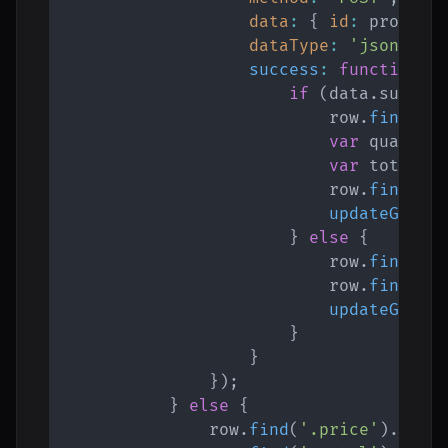
data
:
{
id
:
 product
dataType
:
'json'
,
success
:
function
(
d
if
(
data
.
succes
                            row
.
find
(
'.
var
 quantit
var
 total 
=
                            row
.
find
(
'.
updateGrand
}
else
{
                            row
.
find
(
'.
                            row
.
find
(
'.
updateGrand
}
}
}
)
;
}
else
{
                row
.
find
(
'.price'
)
.
text