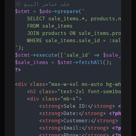
// جلب عناصر البيع
$stmt
=
$pdo
->
prepare
(
'

    SELECT sale_items.*, products.name A
    FROM sale_items

    JOIN products ON sale_items.product_
    WHERE sale_items.sale_id = :sale_id

'
)
;
$stmt
->
execute
(
[
'sale_id'
=>
$sale_id
]
)
$sale_items
=
$stmt
->
fetchAll
(
)
;
?>
<
div
class
=
"
max-w-4xl mx-auto bg-white 
<
h2
class
=
"
text-2xl font-semibold m
<
div
class
=
"
mb-4
"
>
<
strong
>
Sale ID:
</
strong
>
<?php
<
strong
>
Date:
</
strong
>
<?php
ec
<
strong
>
Customer:
</
strong
>
<?ph
<
strong
>
Email:
</
strong
>
<?php
e
<
strong
>
Phone:
</
strong
>
<?php
e