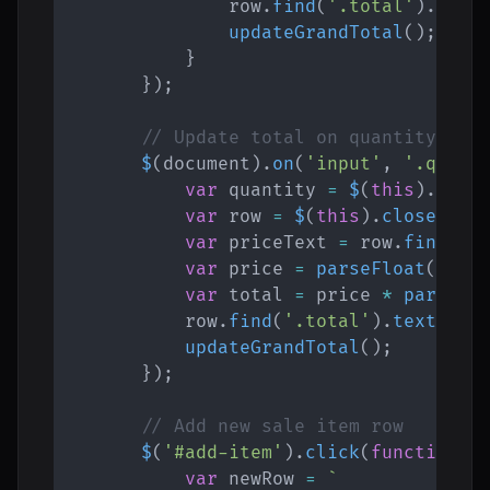
                row
.
find
(
'.total'
)
.
text
updateGrandTotal
(
)
;
}
}
)
;
// Update total on quantity cha
$
(
document
)
.
on
(
'input'
,
'.quant
var
 quantity 
=
$
(
this
)
.
val
(
var
 row 
=
$
(
this
)
.
closest
(
'
var
 priceText 
=
 row
.
find
(
'.
var
 price 
=
parseFloat
(
pric
var
 total 
=
 price 
*
parseIn
            row
.
find
(
'.total'
)
.
text
(
'$'
updateGrandTotal
(
)
;
}
)
;
// Add new sale item row
$
(
'#add-item'
)
.
click
(
function
(
)
var
 newRow 
=
`