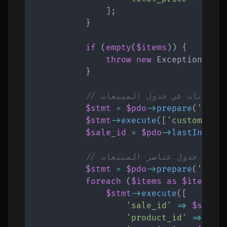
]
;
}
if
(
empty
(
$items
)
)
{
throw
new
Exception
(
'No
}
ج البيانات في جدول المبيعات
$stmt
=
$pdo
->
prepare
(
'INSE
$stmt
->
execute
(
[
'customer_i
$sale_id
=
$pdo
->
lastInsert
نات في جدول عناصر المبيعات
$stmt
=
$pdo
->
prepare
(
'INSE
foreach
(
$items
as
$item
)
{
$stmt
->
execute
(
[
'sale_id'
=>
$sale_
'product_id'
=>
$it