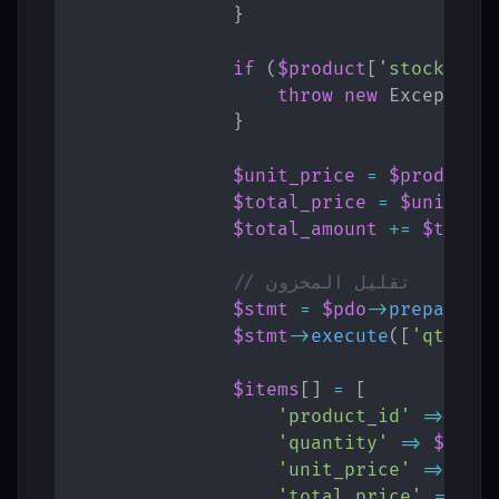
}
if
(
$product
[
'stock'
]
<
throw
new
Exception
}
$unit_price
=
$product
[
$total_price
=
$unit_pr
$total_amount
+=
$total
// تقليل المخزون
$stmt
=
$pdo
->
prepare
(
'
$stmt
->
execute
(
[
'qty'
=
$items
[
]
=
[
'product_id'
=>
$pr
'quantity'
=>
$qty
,
'unit_price'
=>
$un
'total_price'
=>
$t