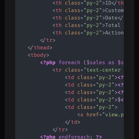
<
th
class
=
"
py-2
"
>
ID
</
th
>
<
th
class
=
"
py-2
"
>
Customer
</
<
th
class
=
"
py-2
"
>
Date
</
th
>
<
th
class
=
"
py-2
"
>
Total Amou
<
th
class
=
"
py-2
"
>
Actions
</
t
</
tr
>
</
thead
>
<
tbody
>
<?php
foreach
(
$sales
as
$sale
)
<
tr
class
=
"
text-center bord
<
td
class
=
"
py-2
"
>
<?php
<
td
class
=
"
py-2
"
>
<?php
<
td
class
=
"
py-2
"
>
<?php
<
td
class
=
"
py-2
"
>
$
<?php
<
td
class
=
"
py-2
"
>
<
a
href
=
"
view.php?i
</
td
>
</
tr
>
<?php
endforeach
;
?>