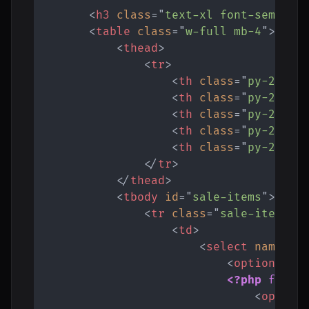
<
h3
class
=
"
text-xl font-semibol
<
table
class
=
"
w-full mb-4
"
>
<
thead
>
<
tr
>
<
th
class
=
"
py-2
"
>
Pr
<
th
class
=
"
py-2
"
>
Pr
<
th
class
=
"
py-2
"
>
Qu
<
th
class
=
"
py-2
"
>
To
<
th
class
=
"
py-2
"
>
Ac
</
tr
>
</
thead
>
<
tbody
id
=
"
sale-items
"
>
<
tr
class
=
"
sale-item
"
>
<
td
>
<
select
name
=
"
p
<
option
val
<?php
forea
<
option