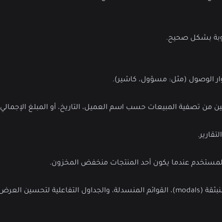
وبة بشكل صحيح.
وار الوصول (مثل: مسؤول، كاشير).
من تصفية المبيعات حسب اسم العميل، التاريخ، أو المبلغ الإجمالي.
لمستخدم عندما يكون أحد المنتجات منخفض المخزون.
حسن الواجهة باستخدام عناصر UI متقدمة مثل النوافذ المنبثقة (modals)، القوائم المنسدلة، والجداول التفاعلية لتحسين العرض