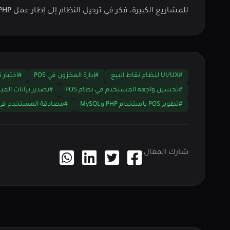
للمشاريع الكبيرة، فكر في ترحيل النظام إلى إطار عمل PHP مثل Laravel للحصول على قابلية أكبر للتوسع وهيكلية أفضل للكود.
#UI/UX لنظام نقاط البيع
#إدارة المخزون في POS
#اختبار 
#تحسين واجهة المستخدم في نظام POS
#تصدير بيانات المب
#تطوير POS باستخدام PHP وMySQL
#مصادقة المستخدم في OS
شارك المقال: