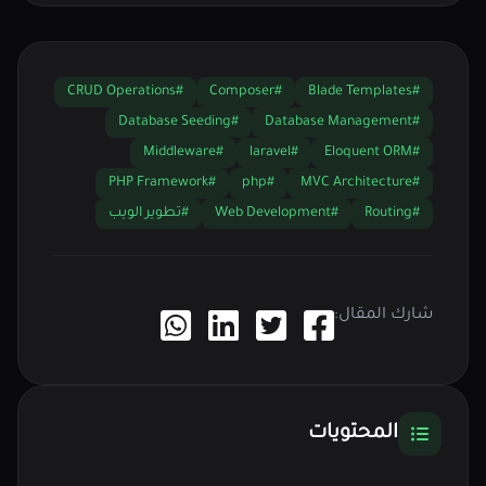
#CRUD Operations
#Composer
#Blade Templates
#Database Seeding
#Database Management
#Middleware
#laravel
#Eloquent ORM
#PHP Framework
#php
#MVC Architecture
#Routing
#Web Development
#تطوير الويب
شارك المقال:
المحتويات