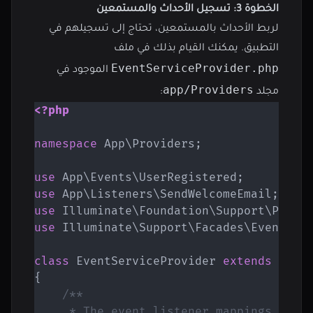
الخطوة 3: تسجيل الأحداث والمستمعين
لربط الأحداث بالمستمعين، تحتاج إلى تسجيلهم في
التطبيق. يمكنك القيام بذلك في ملف
EventServiceProvider.php
الموجود في
app/Providers
مجلد
:
<?php
namespace
App
\
Providers
;
use
App
\
Events
\
UserRegistered
;
use
App
\
Listeners
\
SendWelcomeEmail
;
use
Illuminate
\
Foundation
\
Support
\
Provi
use
Illuminate
\
Support
\
Facades
\
Event
;
class
EventServiceProvider
extends
Serv
{
/**

     * The event listener mappings for t