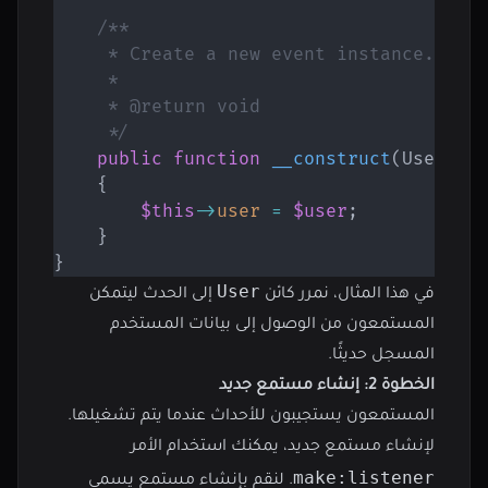
/**

     * Create a new event instance.

     *

     * @return void

     */
public
function
__construct
(
User
$u
{
$this
->
user
=
$user
;
}
}
User
في هذا المثال، نمرر كائن
إلى الحدث ليتمكن
المستمعون من الوصول إلى بيانات المستخدم
المسجل حديثًا.
الخطوة 2: إنشاء مستمع جديد
المستمعون يستجيبون للأحداث عندما يتم تشغيلها.
لإنشاء مستمع جديد، يمكنك استخدام الأمر
make:listener
. لنقم بإنشاء مستمع يسمى