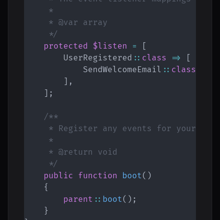
     *

     * @var array

     */
protected
$listen
=
[
UserRegistered
::
class
=>
[
SendWelcomeEmail
::
class
,
]
,
]
;
/**

     * Register any events for your appl
     *

     * @return void

     */
public
function
boot
(
)
{
parent
::
boot
(
)
;
}