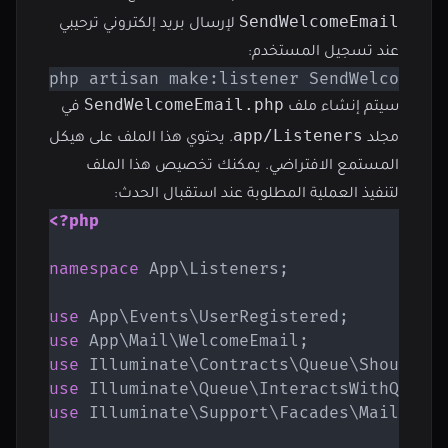
SendWelcomeEmail
لإرسال بريد إلكتروني ترحيبي
عند تسجيل المستخدم:
php artisan make:listener SendWelcomeEm
SendWelcomeEmail.php
سيتم إنشاء ملف
في
app/Listeners
مجلد
. يحتوي هذا الملف على هيكل
المستمع الافتراضي. يمكنك تخصيص هذا الملف
لتنفيذ العملية المطلوبة عند استقبال الحدث:
<?php
namespace
App
\
Listeners
;
use
App
\
Events
\
UserRegistered
;
use
App
\
Mail
\
WelcomeEmail
;
use
Illuminate
\
Contracts
\
Queue
\
ShouldQu
use
Illuminate
\
Queue
\
InteractsWithQueue
use
Illuminate
\
Support
\
Facades
\
Mail
;