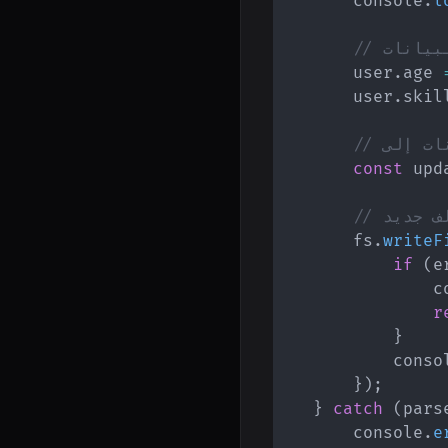
        console
.
l
لبيانات
        user
.
age 
        user
.
skil
const
 upd
لف جديد
        fs
.
writeF
if
(
e
                c
r
}
            conso
}
)
;
}
catch
(
pars
        console
.
e