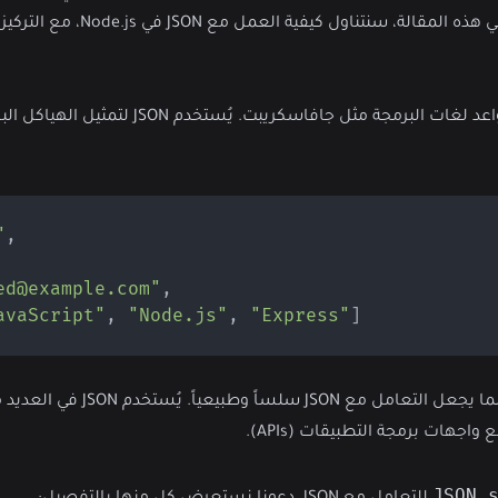
جافاسكريبت بيئة مثالية للتعامل مع JSON بكفاءة عالي
JSON هو تنسيق نصي خفيف لتبادل البيانات، يعتمد على قواعد لغات ال
,
"أح
ed@example.com"
,
avaScript"
,
"Node.js"
,
"Express"
]
تُعد Node.js بيئة تشغيل قوية تعتمد على جافاسك
اجهات برمجة التطبيقات (APIs).
JSON.