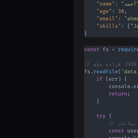
مد"
:
"name"
"age"
:
30
,
"email"
:
"ahm
"skills"
:
[
"J
}
const
 fs 
=
requir
// قراءة ملف JSON
fs
.
readFile
(
'data
if
(
err
)
{
        console
.
e
return
;
}
try
{
const
 use