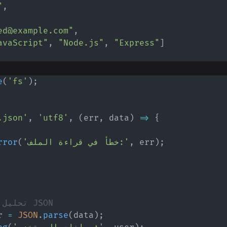
,
"أح
ed@example.com"
,
avaScript"
,
"Node.js"
,
"Express"
]
e
(
'fs'
)
;
.json'
,
'utf8'
,
(
err
,
 data
)
=>
{
;
)
 err
,
'خطأ في قراءة الملف:'
(
rror
// تحليل بيانات JSON
r 
=
JSON
.
parse
(
data
)
;