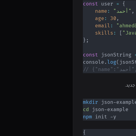
const
 user 
=
{
,
"أحمد"
:
name
age
:
30
,
email
:
"ahmed
skills
:
[
"Jav
}
;
const
 jsonString 
console
.
log
(
jsonS
}
mkdir
cd
npm
 init -y
{