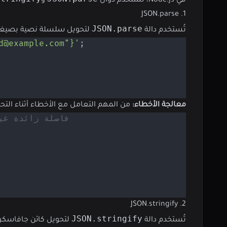
في Node.js، تُستخدم دوال
و
1. JSON.parse
JSON.parse
تُستخدم دالة
لتحويل سلسلة نصية بصيغة JSON إلى كائن جافاسكريبت يمكن التعامل معه برمج
;
'{"name": "أحمد", "com
معالجة الأخطاء:
من المهم التعامل مع الأخطاء أثناء التحليل، حيث أن صيغة JSON غير ا
// فاصلة زائدة غ
2. JSON.stringify
JSON.stringify
تُستخدم دالة
لتحويل كائن جافاسكريبت إلى سلسلة نصية بص