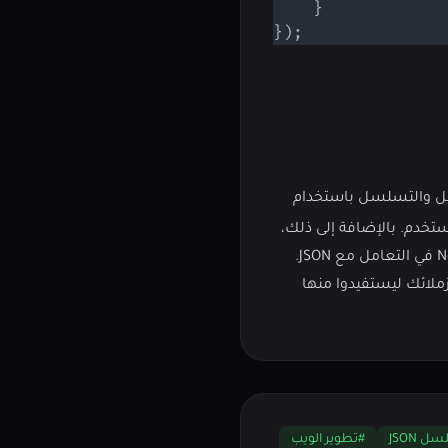
}
}
)
;
تخدم. بالإضافة إلى ذلك،
ل مع JSON في Node.js. وشارك هذه المقالة مع زملائك ليستفيدوا منها
 JSON
#تطوير الويب