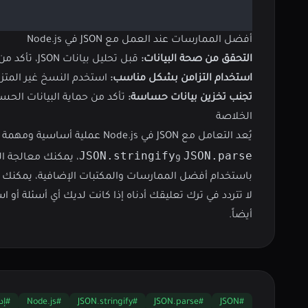
أفضل الممارسات عند العمل مع JSON في Node.js
التحقق من صحة البيانات:
قبل تحليل بيانات JSON، تأكد من صحتها لتجنب الأخطاء.
استخدام التزامن بشكل مناسب:
استخدم النسخ غير المتزا
تجنب تخزين بيانات حساسة:
تأكد من حماية البيانات الحساسة و
الخلاصة
يُعد التعامل مع JSON في Node.js عملية أساسية ومهمة لتطوير تطبيقات ويب فعّالة وقابلة للتوسع. من خلال فهم كيفية التحليل والتسلسل باستخدام
JSON.stringify
JSON.parse
و
، يمكنك معالجة ال
باستخدام أفضل الممارسات والمكتبات الإضافية، يمكنك ضمان سلامة وأ
أيضاً.
#JSON
#JSON.parse
#JSON.stringify
#Node.js
#إدا