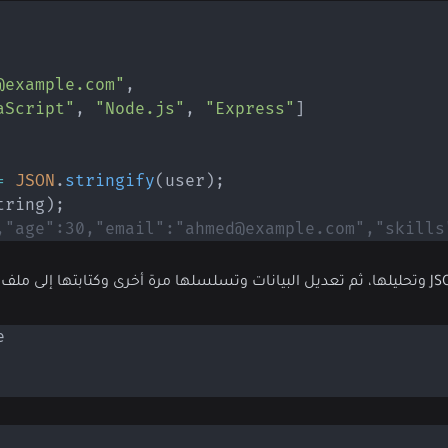
@example.com"
,
aScript"
,
"Node.js"
,
"Express"
]
=
JSON
.
stringify
(
user
)
;
tring
)
;
age":30,"email":"ahmed@example.com","skills":["JavaS"]