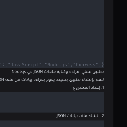
// {"name":"أحمد","cript","Node.js","Express
تطبيق عملي: قراءة وكتابة ملفات JSON في Node.js
لنقم بإنشاء تطبيق بسيط يقوم بقراءة بيانات من ملف JSON وتحليلها، ثم تعديل البيانات وتسلسلها مرة أخرى وكتابتها إلى ملف جديد.
1. إعداد المشروع
2. إنشاء ملف بيانات JSON