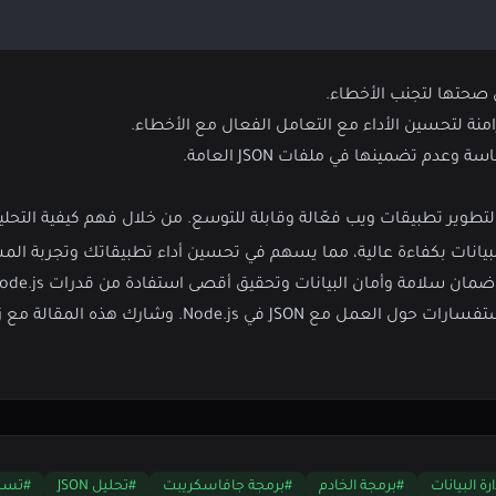
منة لتحسين الأداء مع التعامل الفعال مع الأخطاء.
عدم تضمينها في ملفات JSON العامة.
بيانات بكفاءة عالية، مما يسهم في تحسين أداء تطبيقاتك وتجربة المس
مان البيانات وتحقيق أقصى استفادة من قدرات Node.js في التعامل مع JSON.
لا تتردد في ترك تعليقك أدناه إذا كانت لديك أي أسئلة أو استفسارات حول العم
رة البيانات
#برمجة الخادم
#برمجة جافاسكريبت
#تحليل JSON
#تسلسل