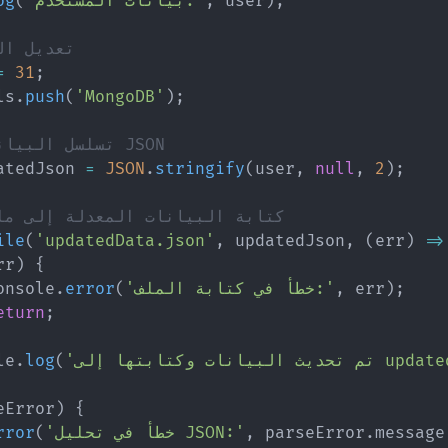
;
)
 user
,
'بيانات المستخدم:'
(
og
// تعديل ا
=
31
;
ls
.
push
(
'MongoDB'
)
;
// تسلسل البيانات إلى JSON
atedJson 
=
JSON
.
stringify
(
user
,
null
,
2
)
;
// كتابة البيانات المعدلة إلى م
ile
(
'updatedData.json'
,
 updatedJson
,
(
err
)
=>
rr
)
{
;
)
 err
,
'خطأ في كتابة الملف:'
(
error
.
onsole
eturn
;
ى updatedData.json'
(
log
.
le
eError
)
{
message
.
 parseError
,
'خطأ في تحليل JSON:'
(
rror