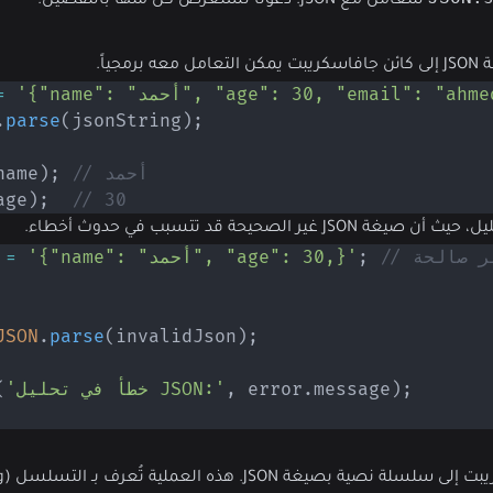
للتعامل مع JSON. دعونا نستعرض كل منها بالتفصيل:
ياً.
age": 30, "email": "ahmed@example."}'
=
.
parse
(
jsonString
)
;
// أحمد
;
)
name
age
)
;
// 30
لصحيحة قد تتسبب في حدوث أخطاء.
ير صالحة
;
'{"name": "أحمد", "age": 30,}'
=
 
JSON
.
parse
(
invalidJson
)
;
;
)
message
.
 error
,
'خطأ في تحليل JSON:'
(
يغة JSON. هذه العملية تُعرف بـ التسلسل (Stringifying).