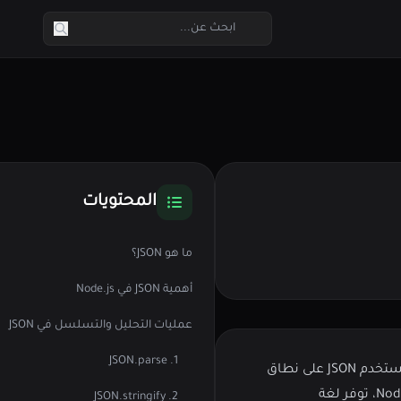
المحتويات
ما هو JSON؟
أهمية JSON في Node.js
عمليات التحليل والتسلسل في JSON
1. JSON.parse
في عالم تطوير البرمجيات الحديث، يُعتبر JSON (JavaScript Object Notation) من أهم صيغ تبادل البيانات بين الخوادم والعملاء. تُستخدم JSON على نطاق
واسع بفضل بساطتها وسهولة قراءتها وكتابتها من قبل البشر، وكذلك سهولة تحليلها ومعالجتها من قبل الآلات. في بيئة Node.js، توفر لغة
2. JSON.stringify