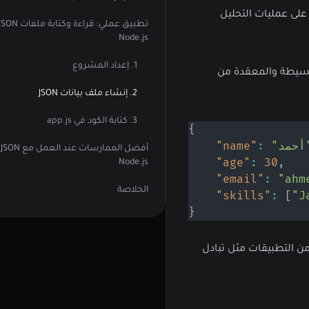
ة. في هذه المقالة، سنتناول كيفية العمل مع JSON في Node.js، مع التركيز على عمليات التحليل
Node.js
1. إعداد المشروع
برمجة مثل جافاسكريبت. يُستخدم JSON لتمثيل الهياكل البسيطة والمعقدة من
2. إنشاء ملف بيانات JSON
3. كتابة الكود في app.js
{
مد"
:
"name"
أف
"age"
:
30
,
Node.js
"email"
:
"ahm
الخلاصة
"skills"
:
[
"J
}
ريبت، مما يجعل التعامل مع JSON سلساً وطبيعياً. يُستخدم JSON في العديد من التطبيقات مثل تبادل