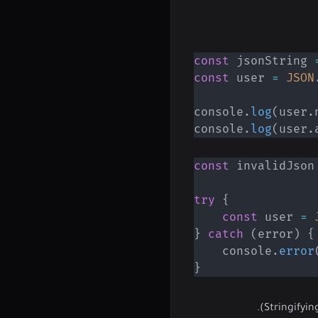
const
 jsonString 
const
 user 
=
JSON
console
.
log
(
user
.
console
.
log
(
user
.
const
 invalidJson
try
{
const
 user 
=
}
catch
(
error
)
{
    console
.
error
}