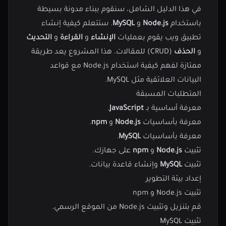
في هذا الدليل الشامل، سنقوم ببناء مدونة بسيطة
باستخدام
Node.js
و
MySQL
. ستتعلم كيفية إنشاء
تطبيق ويب يقوم بعمليات
الإنشاء
و
القراءة
و
التحديث
و
الحذف
(CRUD) للمقالات. هذا المشروع يعد طريقة
ممتازة لفهم كيفية استخدام Node.js مع قواعد
البيانات العلائقية مثل MySQL.
المتطلبات المسبقة
معرفة أساسية بـ
JavaScript
.
معرفة بأساسيات
Node.js
و
npm
.
معرفة بأساسيات
MySQL
.
تثبيت
Node.js
و
npm
على جهازك.
تثبيت
MySQL
وإنشاء قاعدة بيانات.
إعداد بيئة التطوير
تثبيت Node.js و npm
قم بتنزيل وتثبيت Node.js من
الموقع الرسمي
.
تثبيت MySQL