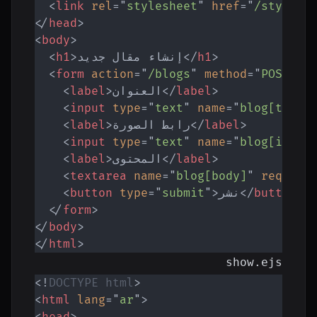
<
link
rel
=
"
stylesheet
"
href
=
"
/styles.
</
head
>
<
body
>
>
h1
</
إنشاء مقال جديد
>
h1
<
<
form
action
=
"
/blogs
"
method
=
"
POST
"
>
>
label
</
العنوان
>
label
<
<
input
type
=
"
text
"
name
=
"
blog[title
>
label
</
رابط الصورة
>
label
<
<
input
type
=
"
text
"
name
=
"
blog[image
>
label
</
المحتوى
>
label
<
<
textarea
name
=
"
blog[body]
"
require
>
button
</
نشر
>
"
submit
"
=
type
button
<
</
form
>
</
body
>
</
html
>
show.ejs
<!
DOCTYPE
html
>
<
html
lang
=
"
ar
"
>