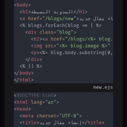
<
body
>
>
h1
</
المدونة البسيطة
>
h1
<
<
إنشاء مقال جديد
>
"
/blogs/new
"
=
href
a
<
  <% blogs.forEach(blog => { %>

<
div
class
=
"
blog
"
>
<
h2
>
<
a
href
=
"
/blogs/<%= blog.id %
<
img
src
=
"
<%= blog.image %>
"
alt
=
<
p
>
<%= blog.body.substring(0, 100
</
div
>
</
body
>
</
html
>
new.ejs
<!
DOCTYPE
html
>
<
html
lang
=
"
ar
"
>
<
head
>
<
meta
charset
=
"
UTF-8
"
>
>
title
</
إنشاء مقال جديد
>
title
<