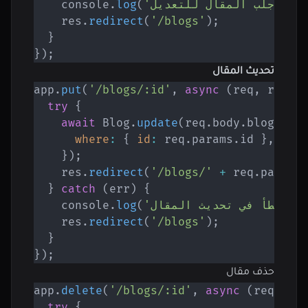
    console
.
log
(
    res
.
redirect
(
'/blogs'
)
;
}
}
)
;
تحديث المقال
app
.
put
(
'/blogs/:id'
,
async
(
req
,
 res
)
try
{
await
 Blog
.
update
(
req
.
body
.
blog
,
{
where
:
{
id
:
 req
.
params
.
id 
}
,
}
)
;
    res
.
redirect
(
'/blogs/'
+
 req
.
params
}
catch
(
err
)
{
,
'خطأ في تحديث المقال:'
(
log
.
    console
    res
.
redirect
(
'/blogs'
)
;
}
}
)
;
حذف مقال
app
.
delete
(
'/blogs/:id'
,
async
(
req
,
 re
try
{