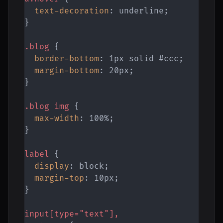
text-decoration
:
 underline
;
}
.blog
{
border-bottom
:
 1px solid #ccc
;
margin-bottom
:
 20px
;
}
.blog img
{
max-width
:
 100%
;
}
label
{
display
:
 block
;
margin-top
:
 10px
;
}
input[type="text"],
