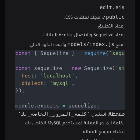
edit.ejs
public/
: مجلد لملفات CSS.
إعداد التطبيق
إعداد Sequelize والاتصال بقاعدة البيانات
models/index.js
افتح
وأضف الكود التالي:
const
{
 Sequelize 
}
=
require
(
'sequeliz
const
 sequelize 
=
new
Sequelize
(
'simple
host
:
'localhost'
,
dialect
:
'mysql'
,
}
)
;
module
.
exports 
=
 sequelize
;
'كلمة_المرور_الخاصة_بك'
ملاحظة:
استبدل
بكلمة المرور الفعلية لمستخدم MySQL الخاص بك.
إنشاء نموذج المقالة