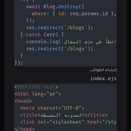
await
 Blog
.
destroy
(
{
where
:
{
id
:
 req
.
params
.
id 
}
,
}
)
;
    res
.
redirect
(
'/blogs'
)
;
}
catch
(
err
)
{
 e
,
'خطأ في حذف المقال:'
(
log
.
    console
    res
.
redirect
(
'/blogs'
)
;
}
}
)
;
إنشاء القوالب
index.ejs
<!
DOCTYPE
html
>
<
html
lang
=
"
ar
"
>
<
head
>
<
meta
charset
=
"
UTF-8
"
>
>
title
</
المدونة البسيطة
>
title
<
<
link
rel
=
"
stylesheet
"
href
=
"
/styles.
</
head
>