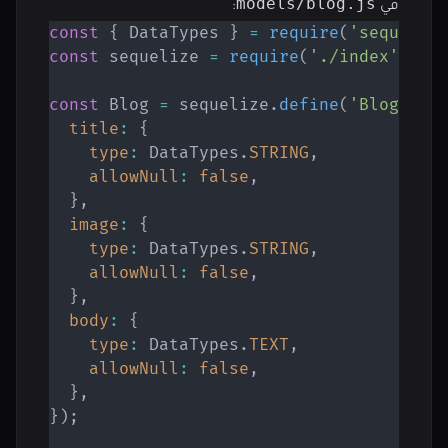
models/blog.js
في
:
const
{
 DataTypes 
}
=
require
(
'sequeliz
const
 sequelize 
=
require
(
'./index'
)
;
const
 Blog 
=
 sequelize
.
define
(
'Blog'
,
{
title
:
{
type
:
 DataTypes
.
STRING
,
allowNull
:
false
,
}
,
image
:
{
type
:
 DataTypes
.
STRING
,
allowNull
:
false
,
}
,
body
:
{
type
:
 DataTypes
.
TEXT
,
allowNull
:
false
,
}
,
}
)
;