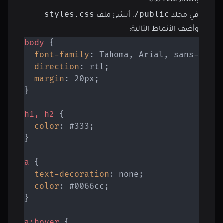
إنشاء ملف CSS
styles.css
public/
في مجلد
، أنشئ ملف
وأضف الأنماط التالية:
body
{
font-family
:
 Tahoma
,
 Arial
,
 sans-seri
direction
:
 rtl
;
margin
:
 20px
;
}
h1, h2
{
color
:
 #333
;
}
a
{
text-decoration
:
 none
;
color
:
 #0066cc
;
}
a:hover
{