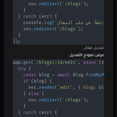
      res
.
redirect
(
'/blogs'
)
;
}
}
catch
(
err
)
{
 e
,
'خطأ في جلب المقال:'
(
log
.
    console
    res
.
redirect
(
'/blogs'
)
;
}
}
)
;
تعديل مقال
عرض نموذج التعديل
app
.
get
(
'/blogs/:id/edit'
,
async
(
req
,
 
try
{
const
 blog 
=
await
 Blog
.
findByPk
(
re
if
(
blog
)
{
      res
.
render
(
'edit'
,
{
blog
:
 blog 
}
}
else
{
      res
.
redirect
(
'/blogs'
)
;
}
}
catch
(
err
)
{