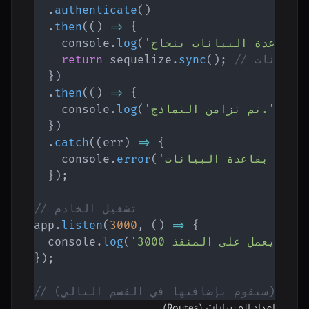
.
authenticate
(
)
.
then
(
(
)
=>
{
    console
.
log
(
البيانات
;
)
(
sync
.
 sequelize
return
}
)
.
then
(
(
)
=>
{
;
)
'تم تزامن النماذج.'
(
log
.
    console
}
)
.
catch
(
(
err
)
=>
{
    console
.
error
(
}
)
;
// تشغيل الخادم
app
.
listen
(
3000
,
(
)
=>
{
  console
.
log
(
}
)
;
ات هنا (سنقوم بإضافتها في القسم التالي)