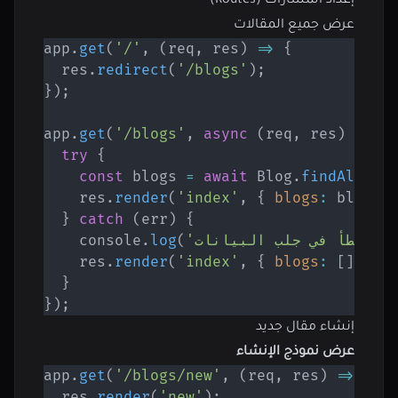
إعداد المسارات (Routes)
عرض جميع المقالات
app
.
get
(
'/'
,
(
req
,
 res
)
=>
{
  res
.
redirect
(
'/blogs'
)
;
}
)
;
app
.
get
(
'/blogs'
,
async
(
req
,
 res
)
=>
{
try
{
const
 blogs 
=
await
 Blog
.
findAll
(
)
;
    res
.
render
(
'index'
,
{
blogs
:
 blogs 
}
catch
(
err
)
{
,
'خطأ في جلب البيانات:'
(
log
.
    console
    res
.
render
(
'index'
,
{
blogs
:
[
]
}
)
;
}
}
)
;
إنشاء مقال جديد
عرض نموذج الإنشاء
app
.
get
(
'/blogs/new'
,
(
req
,
 res
)
=>
{
  res
.
render
(
'new'
)
;