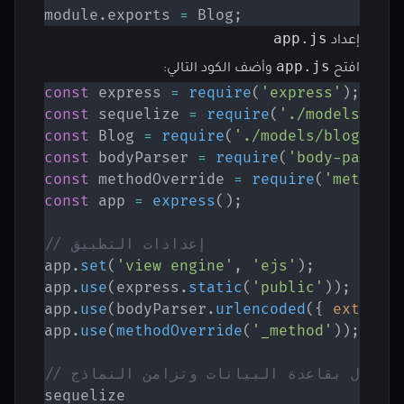
module
.
exports 
=
 Blog
;
app.js
إعداد
app.js
افتح
وأضف الكود التالي:
const
 express 
=
require
(
'express'
)
;
const
 sequelize 
=
require
(
'./models'
)
;
const
 Blog 
=
require
(
'./models/blog'
)
;
const
 bodyParser 
=
require
(
'body-parser
const
 methodOverride 
=
require
(
'method-
const
 app 
=
express
(
)
;
// إعدادات التطبيق
app
.
set
(
'view engine'
,
'ejs'
)
;
app
.
use
(
express
.
static
(
'public'
)
)
;
app
.
use
(
bodyParser
.
urlencoded
(
{
extende
app
.
use
(
methodOverride
(
'_method'
)
)
;
// اتصال بقاعدة البيانات وتزامن النماذج
sequelize
