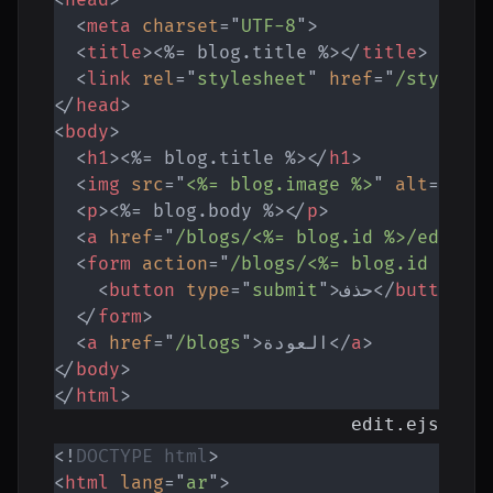
<
head
>
<
meta
charset
=
"
UTF-8
"
>
<
title
>
<%= blog.title %>
</
title
>
<
link
rel
=
"
stylesheet
"
href
=
"
/styles.
</
head
>
<
body
>
<
h1
>
<%= blog.title %>
</
h1
>
<
img
src
=
"
<%= blog.image %>
"
alt
=
"
<%=
<
p
>
<%= blog.body %>
</
p
>
<
a
href
=
"
/blogs/<%= blog.id %>/edit
"
>
<
form
action
=
"
/blogs/<%= blog.id %>?_
>
button
</
حذف
>
"
submit
"
=
type
button
<
</
form
>
>
a
</
العودة
>
"
/blogs
"
=
href
a
<
</
body
>
</
html
>
edit.ejs
<!
DOCTYPE
html
>
<
html
lang
=
"
ar
"
>