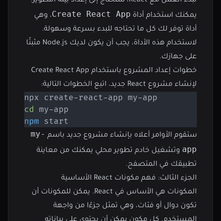
لبدء العمل مع React، ستحتاج إلى إعداد بيئة التطوير.
Create React App
يمكنك استخدام أداة
، وهي
أداة توفر لك كل ما تحتاجه للبدء بسرعة وسهولة.
لاستخدام هذه الأداة، يجب أن يكون لديك Node.js مثبتًا
على جهازك.
خطوات إعداد المشروع باستخدام Create React App
لإنشاء مشروع React جديد، اتبع الخطوات التالية:
cd
npm
 start
my-
ستقوم الأوامر أعلاه بإنشاء مشروع جديد باسم
app
وتشغيل خادم تطوير محلي يمكنك من معاينة
تطبيقك في المتصفح.
الجزء الثالث: فهم مكونات React الأساسية
المكونات هي الأساس في React. يمكن للمكونات أن
تكون دوال أو فئات، وهي تمثل جزءًا من واجهة
المستخدم. كل مكون يمكن أن يحتوي على بياناته