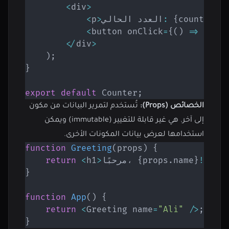
<
div
>
p
/
<
}
count
{
:
العدد الحالي
>
p
<
<
button onClick
=
{
(
)
=>
setC
<
/
div
>
)
;
}
export
default
 Counter
;
الخصائص (Props):
تُستخدم لتمرير البيانات من مكون
إلى آخر. هي غير قابلة للتغيير (immutable) ويمكن
استخدامها لعرض بيانات المكونات الأخرى.
function
Greeting
(
props
)
{
h1
/
<
!
}
name
.
props
{
مرحبًا، 
>
h1
<
return
}
function
App
(
)
{
return
<
Greeting name
=
"Ali"
/
>
;
}