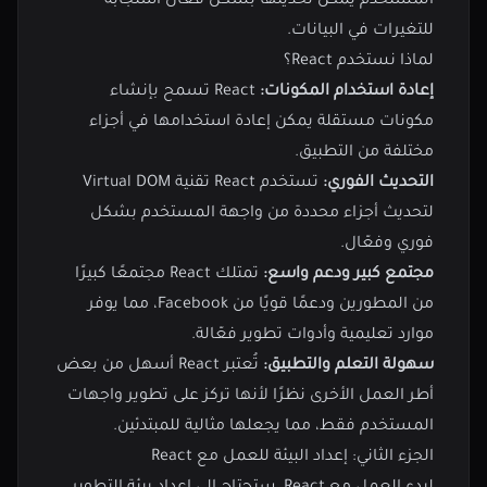
المستخدم يمكن تحديثها بشكل فعال استجابة
للتغيرات في البيانات.
لماذا نستخدم React؟
إعادة استخدام المكونات:
React تسمح بإنشاء
مكونات مستقلة يمكن إعادة استخدامها في أجزاء
مختلفة من التطبيق.
التحديث الفوري:
تستخدم React تقنية Virtual DOM
لتحديث أجزاء محددة من واجهة المستخدم بشكل
فوري وفعّال.
مجتمع كبير ودعم واسع:
تمتلك React مجتمعًا كبيرًا
من المطورين ودعمًا قويًا من Facebook، مما يوفر
موارد تعليمية وأدوات تطوير فعّالة.
سهولة التعلم والتطبيق:
تُعتبر React أسهل من بعض
أطر العمل الأخرى نظرًا لأنها تركز على تطوير واجهات
المستخدم فقط، مما يجعلها مثالية للمبتدئين.
الجزء الثاني: إعداد البيئة للعمل مع React