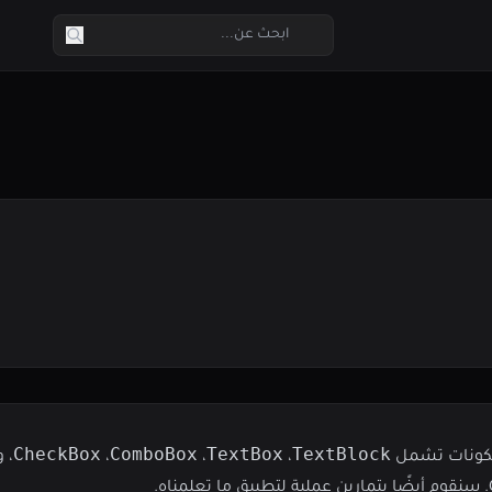
CheckBox
ComboBox
TextBox
TextBlock
،
،
،
، 