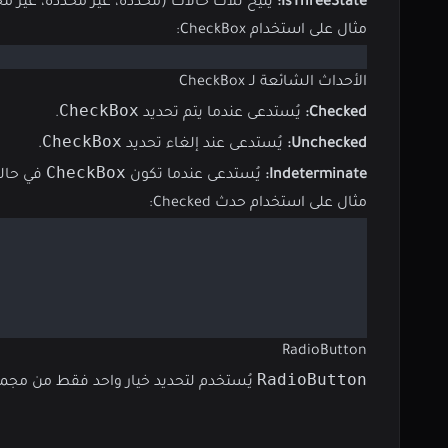
IsThreeState:
يتيح ثلاث حالات (محددة، غير محددة، غير 
مثال على استخدام CheckBox:
الأحداث الشائعة لـ CheckBox
CheckBox
Checked:
يُستدعى عندما يتم تحديد
.
CheckBox
Unchecked:
يُستدعى عند إلغاء تحديد
.
CheckBox
Indeterminate:
يُستدعى عندما تكون
في حالة
مثال على استخدام حدث Checked:
RadioButton
RadioButton
يُستخدم لتحديد خيار واحد فقط من مجموعة