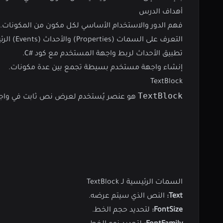
أهداف الدرس
فهم الدور والاستخدام الأساسي لكل مكون من المكونات.
التعرف على السمات (Properties) والأحداث (Events) الرئيسية لكل عنصر.
تطبيق الأحداث لربط واجهة المستخدم مع كود #C.
إنشاء واجهة مستخدم بسيطة تجمع بين عدة مكونات.
TextBlock
TextBlock
هو عنصر يُستخدم لعرض نص ثابت في واجهة المستخدم. لا يقبل TextBlock إدخال المستخدم
السمات الرئيسية لـ TextBlock
Text:
النص الذي سيتم عرضه.
FontSize:
لتحديد حجم الخط.