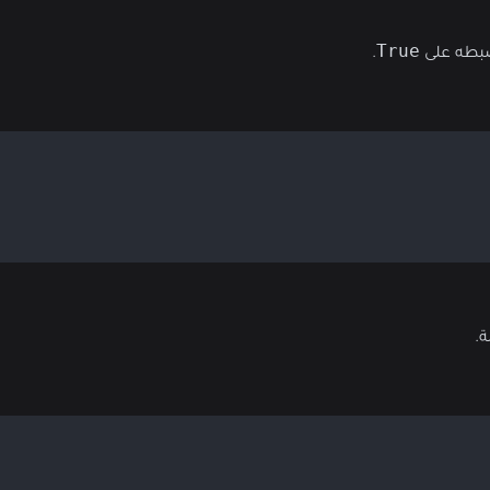
True
ضبطه على
.
ة.