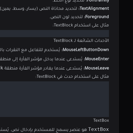
FontFamily:
لتحديد نوع الخط.
TextAlignment:
لتحديد محاذاة النص (يسار، وسط، يمين).
Foreground:
لتحديد لون النص.
مثال على استخدام TextBlock:
الأحداث الشائعة لـ TextBlock
MouseLeftButtonDown:
يُستخدم للتفاعل مع النقرات بال
MouseEnter:
يُستدعى عندما يدخل مؤشر الفأرة إلى منطق
ck
MouseLeave:
يُستدعى عندما يغادر مؤشر الفأرة منطقة
مثال على استخدام حدث في TextBlock:
TextBox
TextBox
هو عنصر يسمح للمستخدم بإدخال نص. يُستخدم 