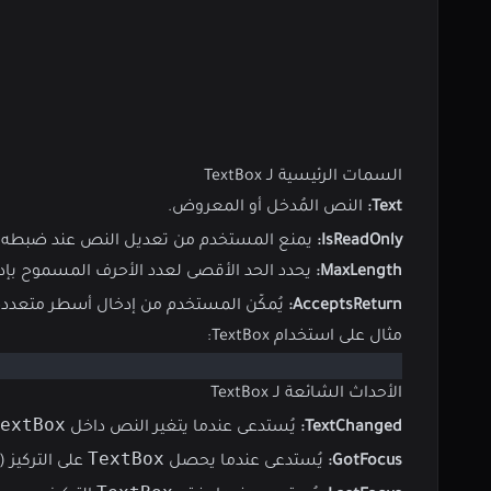
السمات الرئيسية لـ TextBox
Text:
النص المُدخل أو المعروض.
IsReadOnly:
يمنع المستخدم من تعديل النص عند ضبطه 
MaxLength:
يحدد الحد الأقصى لعدد الأحرف المسموح بإدخ
AcceptsReturn:
يُمكّن المستخدم من إدخال أسطر متعدد
مثال على استخدام TextBox:
الأحداث الشائعة لـ TextBox
extBox
TextChanged:
يُستدعى عندما يتغير النص داخل
TextBox
GotFocus:
يُستدعى عندما يحصل
على التركيز (focus).