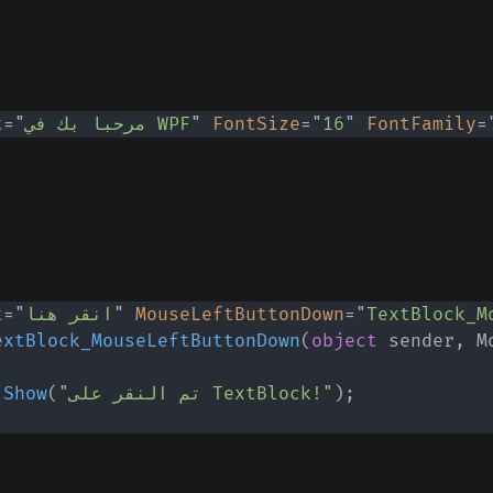
=
FontFamily
"
16
"
=
FontSize
"
مرحبا بك في WPF
"
=
t
TextBlock_M
"
=
MouseLeftButtonDown
"
انقر هنا
"
=
t
extBlock_MouseLeftButtonDown
(
object
 sender
,
M
;
)
"تم النقر على TextBlock!"
(
Show
.