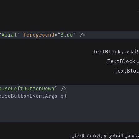
"
Arial
"
Foreground
=
"
Blue
"
/>
TextBlock
فأرة على
.
TextBlock
ة
.
TextBlo
.
ouseLeftButtonDown
"
/>
ouseButtonEventArgs
 e
)
في النماذج أو واجهات الإدخال.