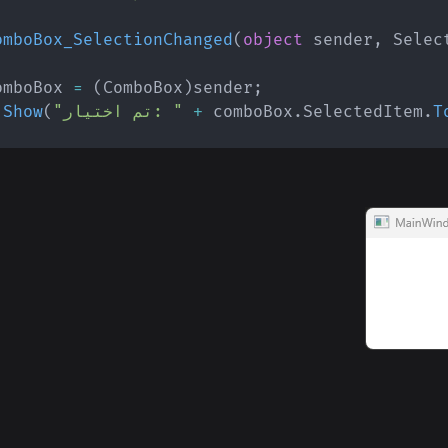
omboBox_SelectionChanged
(
object
 sender
,
Selec
omboBox 
=
(
ComboBox
)
sender
;
T
.
SelectedItem
.
 comboBox
+
"تم اختيار: "
(
Show
.