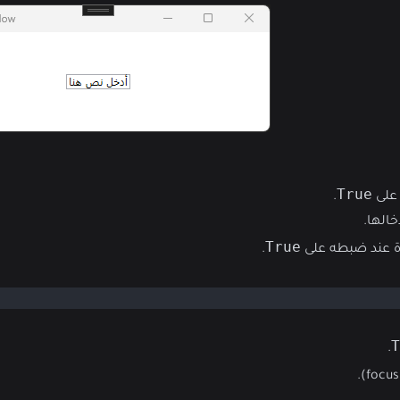
True
على
.
الها.
True
ة عند ضبطه على
.
T
.