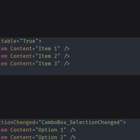
itable
=
"
True
"
>
tem
Content
=
"
Item 1
"
/>
tem
Content
=
"
Item 2
"
/>
tem
Content
=
"
Item 3
"
/>
ctionChanged
=
"
ComboBox_SelectionChanged
"
>
tem
Content
=
"
Option 1
"
/>
tem
Content
=
"
Option 2
"
/>