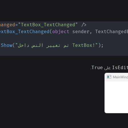
hanged
=
"
TextBox_TextChanged
"
/>
extBox_TextChanged
(
object
 sender
,
TextChanged
;
)
"تم تغيير النص داخل TextBox!"
(
Show
.
True
IsEdi
على
.