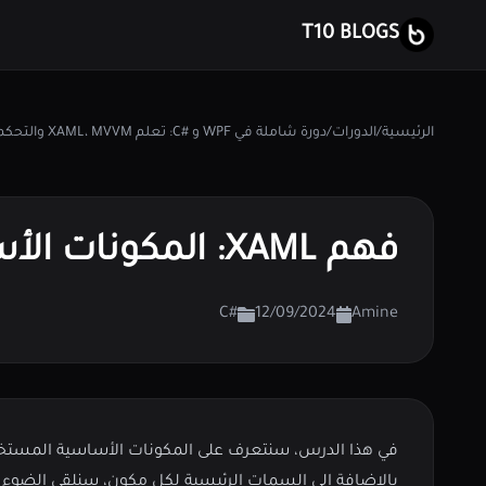
T10 BLOGS
الرئيسية
/
الدورات
/
دورة شاملة في WPF و #C: تعلم XAML، MVVM والتحكمات المتقدمة في WPF
فهم XAML: المكونات الأساسية وأهم الأحداث
#C
12/09/2024
Amine
في هذا الدرس، سنتعرف على المكونات الأساسية المستخدمة في تطوير
بالإضافة إلى السمات الرئيسية لكل مكون، سنلقي الضوء على أهم الأحداث (Events) لكل عنصر وكيفية التعامل معها في كود #C. سنقوم 