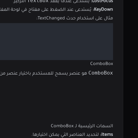
TextBox
LostFocus:
يُستدعى عندما يفقد
التركيز.
KeyDown:
يُستدعى عند الضغط على مفتاح في لوحة المفات
مثال على استخدام حدث TextChanged:
ComboBox
ComboBox
هو عنصر يسمح للمستخدم باختيار عنصر من قا
السمات الرئيسية لـ ComboBox
Items:
لتحديد العناصر التي يمكن اختيارها.