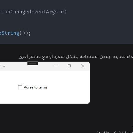
tionChangedEventArgs
 e
)
oString
(
)
)
;
اء تحديده. يمكن استخدامه بشكل منفرد أو مع عناصر أخرى.