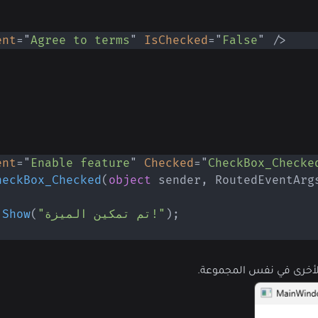
ent
=
"
Agree to terms
"
IsChecked
=
"
False
"
/>
ent
=
"
Enable feature
"
Checked
=
"
CheckBox_Checke
heckBox_Checked
(
object
 sender
,
RoutedEventArg
;
)
"تم تمكين الميزة!"
(
Show
.
ر الأخرى في نفس المجموعة.