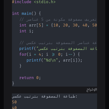
#
include
<stdio.h>
int
main
(
)
{
// تعريف مصفوفة مكونة من 5 عناصر
int
 arr
[
5
]
=
{
10
,
20
,
30
,
40
,
50
}
;
int
 i
;
// طباعة عناصر المصفوفة بترتيب عكسي
مصفوفة بترتيب عكسي:\n"
(
printf
for
(
i 
=
4
;
 i 
>=
0
;
 i
--
)
{
printf
(
"%d\n"
,
 arr
[
i
]
)
;
}
return
0
;
}
الإخراج
50
40