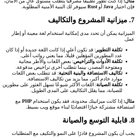
مثال:
إذا كنت تطور تطبيقًا مصرفيًا يتطلب مستوى عالٍ من الأمان،
فإن اختيار
Java
أو
Rust
سيوفر لك البنية الأمنية المطلوبة.
7. ميزانية المشروع والتكاليف
الميزانية يمكن أن تحدد مدى إمكانية استخدام لغة معينة أو إطار
عمل.
تكلفة التطوير
: قد تكون أعلى إذا كانت اللغة جديدة أو إذا كان
عدد المطورين المؤهلين قليلًا، مما يعني رواتب أعلى.
تكلفة الأدوات والتراخيص
: بعض اللغات والأطر مجانية
ومفتوحة المصدر، بينما تتطلب أخرى تراخيص مدفوعة.
تكاليف الاستضافة والبنية التحتية
: قد تتطلب بعض اللغات
موارد خادم أكبر، مما يزيد من تكاليف الاستضافة.
تكلفة الصيانة
: اللغات الأكثر شيوعًا تسهل العثور على مطورين
للصيانة، مما يقلل التكاليف على المدى الطويل.
مثال:
إذا كانت ميزانيتك محدودة، فقد يكون استخدام
PHP
مع
استضافة مشتركة خيارًا اقتصاديًا لبناء موقع ويب بسيط.
8. قابلية التوسع والصيانة
يجب أن يكون المشروع قادرًا على النمو والتكيف مع المتطلبات