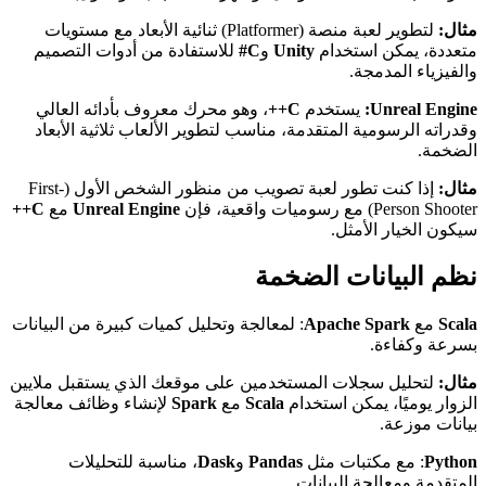
مثال:
لتطوير لعبة منصة (Platformer) ثنائية الأبعاد مع مستويات
متعددة، يمكن استخدام
Unity
و
C#
للاستفادة من أدوات التصميم
والفيزياء المدمجة.
Unreal Engine:
يستخدم
C++
، وهو محرك معروف بأدائه العالي
وقدراته الرسومية المتقدمة، مناسب لتطوير الألعاب ثلاثية الأبعاد
الضخمة.
مثال:
إذا كنت تطور لعبة تصويب من منظور الشخص الأول (First-
Person Shooter) مع رسوميات واقعية، فإن
Unreal Engine
مع
C++
سيكون الخيار الأمثل.
نظم البيانات الضخمة
Scala
مع
Apache Spark
: لمعالجة وتحليل كميات كبيرة من البيانات
بسرعة وكفاءة.
مثال:
لتحليل سجلات المستخدمين على موقعك الذي يستقبل ملايين
الزوار يوميًا، يمكن استخدام
Scala
مع
Spark
لإنشاء وظائف معالجة
بيانات موزعة.
Python
: مع مكتبات مثل
Pandas
و
Dask
، مناسبة للتحليلات
المتقدمة ومعالجة البيانات.