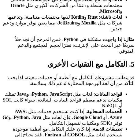
مجتمعات نشطة ودعمًا من الشركات الكبرى مثل
Oracle
و
Microsoft
.
لغات ناشئة
:
Rust
و
Kotlin
لديها مجتمعات متنامية، وتدعمها
شركات مثل
Mozilla
و
JetBrains
، مما يعني توفر موارد ودعم
جيدين.
مثال:
إذا واجهت مشكلة في
Python
، فمن المرجح أن تجد حلاً
سريعًا عبر البحث على الإنترنت، نظرًا لحجم المجتمع والدعم
المتوفر.
5. التكامل مع التقنيات الأخرى
قد يتطلب مشروعك التكامل مع أنظمة أو خدمات معينة، لذا يجب
التأكد من أن لغة البرمجة المختارة تدعم ذلك بسلاسة.
قواعد البيانات
: لغات مثل
JavaScript
،
Python
، و
Java
تمتلك
مكتبات تدعم معظم قواعد البيانات الشائعة، سواء كانت SQL
أو NoSQL.
الخدمات السحابية
: إذا كنت تستخدم خدمات مثل
،
AWS
Azure
، أو
Google Cloud
، فإن لغات مثل
Java
،
Python
، و
Go
توفر SDKs ومكتبات لتسهيل التكامل.
تطبيقات قديمة
: إذا كان عليك التكامل مع أنظمة موجودة
تستخدم لغات مثل
COBOL
أو
Fortran
، فقد تحتاج إلى