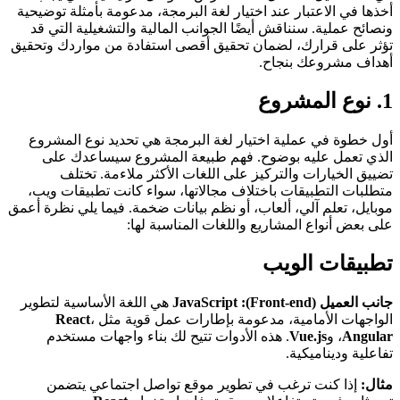
أخذها في الاعتبار عند اختيار لغة البرمجة، مدعومة بأمثلة توضيحية
ونصائح عملية. سنناقش أيضًا الجوانب المالية والتشغيلية التي قد
تؤثر على قرارك، لضمان تحقيق أقصى استفادة من مواردك وتحقيق
أهداف مشروعك بنجاح.
1. نوع المشروع
أول خطوة في عملية اختيار لغة البرمجة هي تحديد نوع المشروع
الذي تعمل عليه بوضوح. فهم طبيعة المشروع سيساعدك على
تضييق الخيارات والتركيز على اللغات الأكثر ملاءمة. تختلف
متطلبات التطبيقات باختلاف مجالاتها، سواء كانت تطبيقات ويب،
موبايل، تعلم آلي، ألعاب، أو نظم بيانات ضخمة. فيما يلي نظرة أعمق
على بعض أنواع المشاريع واللغات المناسبة لها:
تطبيقات الويب
جانب العميل (Front-end):
JavaScript
هي اللغة الأساسية لتطوير
الواجهات الأمامية، مدعومة بإطارات عمل قوية مثل
،
React
Angular
، و
Vue.js
. هذه الأدوات تتيح لك بناء واجهات مستخدم
تفاعلية وديناميكية.
مثال:
إذا كنت ترغب في تطوير موقع تواصل اجتماعي يتضمن