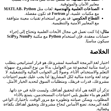
معايير الأمان والموثوقية.
الصناعات العلمية والهندسية
: لغات مثل
Python
،
MATLAB
مع مكتبات علمية، أو
Fortran
قد تكون مفضلة.
القطاع الحكومي
: قد يفرض استخدام تقنيات معينة متوافقة
مع المعايير الأمنية والتنظيمية.
مثال:
إذا كنت تعمل في مجال الأبحاث العلمية وتحتاج إلى إجراء
حسابات معقدة، فإن استخدام
Python
مع مكتبة
NumPy
و
SciPy
سيكون مناسبًا.
الخلاصة
اختيار لغة البرمجة المناسبة لمشروعك هو قرار استراتيجي يتطلب
دراسة متأنية لمجموعة من العوامل، بدءًا من نوع المشروع، سهولة
التعلم والاستخدام، الأداء، وصولًا إلى الجوانب المالية والتشغيلية. لا
توجد لغة واحدة مثالية لكل المشاريع؛ لذا يجب عليك تقييم احتياجات
مشروعك، قدرات فريقك، ومتطلبات السوق لتحديد الخيار الأمثل.
تذكر أن اللغة هي أداة لتحقيق أهدافك، وليست غاية في حد ذاتها.
الأهم هو بناء تطبيق يلبي احتياجات المستخدمين، يتمتع بالأداء
المطلوب، ويمكن صيانته وتطويره مع مرور الوقت. باختيارك الواعي
للغة البرمجة، تضع الأساس لنجاح مشروعك وتحقيق أهدافك بكفاءة
وفعالية.