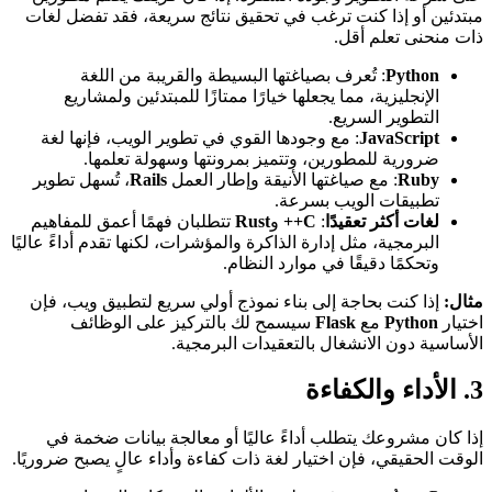
مبتدئين أو إذا كنت ترغب في تحقيق نتائج سريعة، فقد تفضل لغات
ذات منحنى تعلم أقل.
Python
: تُعرف بصياغتها البسيطة والقريبة من اللغة
الإنجليزية، مما يجعلها خيارًا ممتازًا للمبتدئين ولمشاريع
التطوير السريع.
JavaScript
: مع وجودها القوي في تطوير الويب، فإنها لغة
ضرورية للمطورين، وتتميز بمرونتها وسهولة تعلمها.
Ruby
: مع صياغتها الأنيقة وإطار العمل
Rails
، تُسهل تطوير
تطبيقات الويب بسرعة.
لغات أكثر تعقيدًا
:
C++
و
Rust
تتطلبان فهمًا أعمق للمفاهيم
البرمجية، مثل إدارة الذاكرة والمؤشرات، لكنها تقدم أداءً عاليًا
وتحكمًا دقيقًا في موارد النظام.
مثال:
إذا كنت بحاجة إلى بناء نموذج أولي سريع لتطبيق ويب، فإن
اختيار
Python
مع
Flask
سيسمح لك بالتركيز على الوظائف
الأساسية دون الانشغال بالتعقيدات البرمجية.
3. الأداء والكفاءة
إذا كان مشروعك يتطلب أداءً عاليًا أو معالجة بيانات ضخمة في
الوقت الحقيقي، فإن اختيار لغة ذات كفاءة وأداء عالٍ يصبح ضروريًا.