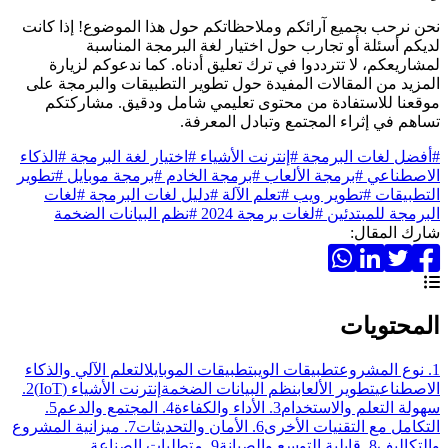
نحن نرحب بجميع آرائكم وملاحظاتكم حول هذا الموضوع! إذا كانت
لديكم أسئلة أو تجارب حول اختيار لغة البرمجة المناسبة
لمشاريعكم، لا تترددوا في ترك تعليق أدناه. كما ندعوكم لزيارة
المزيد من المقالات المفيدة حول تطوير التطبيقات والبرمجة على
موقعنا للاستفادة من محتوى تعليمي شامل ودقيق. مشاركتكم
تساهم في إثراء المجتمع وتبادل المعرفة.
#أفضل لغات البرمجة
#إنترنت الأشياء
#اختيار لغة البرمجة
#الذكاء
الاصطناعي
#برمجة الألعاب
#برمجة الخادم
#برمجة موبايل
#تطوير
التطبيقات
#تطوير ويب
#تعلم الآلة
#دليل لغات البرمجة
#لغات
البرمجة للمبتدئين
#لغات برمجة 2024
#نظم البيانات الضخمة
شارك المقال:
المحتويات
1. نوع المشروع
تطبيقات الويب
تطبيقات الموبايل
التعلم الآلي والذكاء
الاصطناعي
تطوير الألعاب
نظم البيانات الضخمة
إنترنت الأشياء (IoT)
2.
سهولة التعلم والاستخدام
3. الأداء والكفاءة
4. المجتمع والدعم
5.
التكامل مع التقنيات الأخرى
6. الأمان والتحديثات
7. ميزانية المشروع
والتكاليف
8. قابلية التوسع والصيانة
9. متطلبات الصناعة