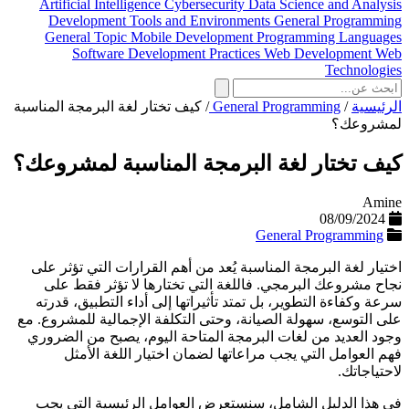
Artificial Intelligence
Cybersecurity
Data Science and Analysis
Development Tools and Environments
General Programming
General Topic
Mobile Development
Programming Languages
Software Development Practices
Web Development
Web
Technologies
الرئيسية
/
General Programming
/
كيف تختار لغة البرمجة المناسبة
لمشروعك؟
كيف تختار لغة البرمجة المناسبة لمشروعك؟
Amine
08/09/2024
General Programming
اختيار لغة البرمجة المناسبة يُعد من أهم القرارات التي تؤثر على
نجاح مشروعك البرمجي. فاللغة التي تختارها لا تؤثر فقط على
سرعة وكفاءة التطوير، بل تمتد تأثيراتها إلى أداء التطبيق، قدرته
على التوسع، سهولة الصيانة، وحتى التكلفة الإجمالية للمشروع. مع
وجود العديد من لغات البرمجة المتاحة اليوم، يصبح من الضروري
فهم العوامل التي يجب مراعاتها لضمان اختيار اللغة الأمثل
لاحتياجاتك.
في هذا الدليل الشامل، سنستعرض العوامل الرئيسية التي يجب