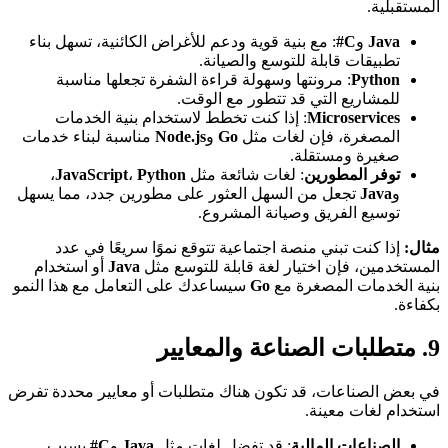
المستقبلية.
Java
و
C#
: مع بنية قوية ودعم للأغراض الكائنية، تسهل بناء
تطبيقات قابلة للتوسع والصيانة.
Python
: مرونتها وسهولة قراءة الشفرة تجعلها مناسبة
للمشاريع التي قد تتطور مع الوقت.
Microservices
: إذا كنت تخطط لاستخدام بنية الخدمات
المصغرة، فإن لغات مثل
Go
و
Node.js
مناسبة لبناء خدمات
صغيرة ومستقلة.
توفر المطورين
: لغات شائعة مثل
Python
،
JavaScript
،
و
Java
تجعل من السهل العثور على مطورين جدد، مما يسهل
توسيع الفريق وصيانة المشروع.
مثال:
إذا كنت تبني منصة اجتماعية تتوقع نموًا سريعًا في عدد
المستخدمين، فإن اختيار لغة قابلة للتوسع مثل
Java
أو استخدام
بنية الخدمات المصغرة مع
Go
سيساعدك على التعامل مع هذا النمو
بكفاءة.
9. متطلبات الصناعة والمعايير
في بعض الصناعات، قد تكون هناك متطلبات أو معايير محددة تفرض
استخدام لغات معينة.
الصناعات المالية
: قد تفضل لغات مثل
Java
و
C#
بسبب