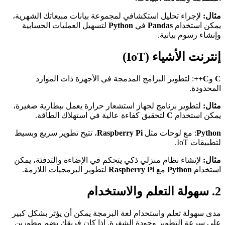
مثال:
لإجراء تحليل استكشافي لمجموعة بيانات مبيعاتك الشهرية،
يمكن استخدام
Pandas
في
Python
لتسهيل العمليات الحسابية
وإنشاء رسوم بيانية.
إنترنت الأشياء (IoT)
C
و
C++
: لتطوير البرامج المدمجة في الأجهزة ذات الموارد
المحدودة.
مثال:
لتطوير برنامج لجهاز استشعار حرارة يعمل ببطارية صغيرة،
يمكن استخدام
C
لتحقيق كفاءة عالية في استهلاك الطاقة.
Python
: مع لوحات مثل
Raspberry Pi
، تتيح تطوير سريع وبسيط
لتطبيقات IoT.
مثال:
لإنشاء نظام منزلي ذكي يتحكم في الإضاءة والتدفئة، يمكن
استخدام
Python
مع
Raspberry Pi
لتطوير البرمجيات اللازمة.
2. سهولة التعلم والاستخدام
مدى سهولة تعلم واستخدام لغة البرمجة يمكن أن يؤثر بشكل كبير
على سرعة التطوير وجودة الشفرة. إذا كان فريقك يضم مطورين