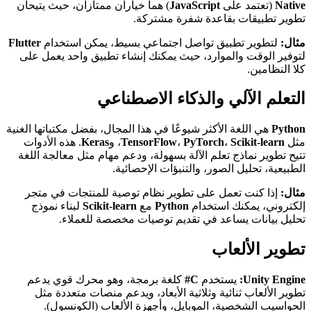
Native
(تعتمد على
JavaScript
) هما خياران ممتازان، حيث يتيحان
تطوير تطبيقات بقاعدة شفرة مشتركة.
مثال:
لتطوير تطبيق تواصل اجتماعي بسيط، يمكن استخدام
Flutter
لتوفير الوقت والموارد، حيث يمكنك إنشاء تطبيق واحد يعمل على
كلا النظامين.
التعلم الآلي والذكاء الاصطناعي
Python
هي اللغة الأكثر شيوعًا في هذا المجال، بفضل مكتباتها الغنية
مثل
Scikit-learn
،
PyTorch
،
TensorFlow
، و
Keras
. هذه الأدوات
تتيح تطوير نماذج تعلم الآلة بسهولة، ودعم مهام مثل معالجة اللغة
الطبيعية، تحليل الصور، والتنبؤات الإحصائية.
مثال:
إذا كنت تعمل على تطوير نظام توصية للمنتجات في متجر
إلكتروني، يمكنك استخدام
Python
مع
Scikit-learn
لبناء نموذج
تحليل بيانات يساعد في تقديم توصيات مخصصة للعملاء.
تطوير الألعاب
Unity Engine:
يستخدم
C#
كلغة برمجة، وهو محرك قوي يدعم
تطوير الألعاب ثنائية وثلاثية الأبعاد، ويدعم منصات متعددة مثل
الحواسيب الشخصية، الموبايل، وأجهزة الألعاب (الكونسول).