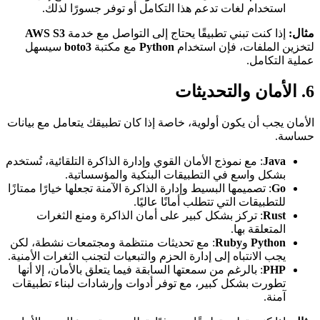
استخدام لغات تدعم هذا التكامل أو توفر جسورًا لذلك.
مثال:
إذا كنت تبني تطبيقًا يحتاج إلى التواصل مع خدمة
AWS S3
لتخزين الملفات، فإن استخدام
Python
مع مكتبة
boto3
سيسهل
عملية التكامل.
6. الأمان والتحديثات
الأمان يجب أن يكون أولوية، خاصة إذا كان تطبيقك يتعامل مع بيانات
حساسة.
Java
: مع نموذج الأمان القوي وإدارة الذاكرة التلقائية، تُستخدم
بشكل واسع في التطبيقات البنكية والمؤسساتية.
Go
: تصميمها البسيط وإدارة الذاكرة الآمنة تجعلها خيارًا ممتازًا
للتطبيقات التي تتطلب أمانًا عاليًا.
Rust
: تركز بشكل كبير على أمان الذاكرة ومنع الثغرات
المتعلقة بها.
Python
و
Ruby
: مع تحديثات منتظمة ومجتمعات نشطة، لكن
يجب الانتباه إلى إدارة الحزم والتبعيات لتجنب الثغرات الأمنية.
PHP
: بالرغم من سمعتها السابقة فيما يتعلق بالأمان، إلا أنها
تطورت بشكل كبير، مع توفر أدوات وإرشادات لبناء تطبيقات
آمنة.