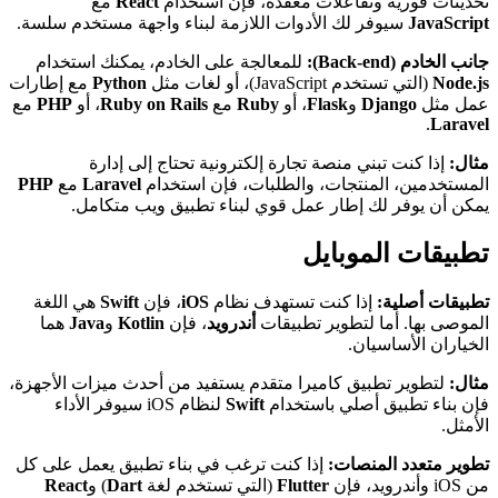
تحديثات فورية وتفاعلات معقدة، فإن استخدام
React
مع
JavaScript
سيوفر لك الأدوات اللازمة لبناء واجهة مستخدم سلسة.
جانب الخادم (Back-end):
للمعالجة على الخادم، يمكنك استخدام
Node.js
(التي تستخدم JavaScript)، أو لغات مثل
Python
مع إطارات
عمل مثل
Django
و
Flask
، أو
Ruby
مع
Ruby on Rails
، أو
PHP
مع
.
Laravel
مثال:
إذا كنت تبني منصة تجارة إلكترونية تحتاج إلى إدارة
المستخدمين، المنتجات، والطلبات، فإن استخدام
Laravel
مع
PHP
يمكن أن يوفر لك إطار عمل قوي لبناء تطبيق ويب متكامل.
تطبيقات الموبايل
تطبيقات أصلية:
إذا كنت تستهدف نظام
iOS
، فإن
Swift
هي اللغة
الموصى بها. أما لتطوير تطبيقات
أندرويد
، فإن
Kotlin
و
Java
هما
الخياران الأساسيان.
مثال:
لتطوير تطبيق كاميرا متقدم يستفيد من أحدث ميزات الأجهزة،
فإن بناء تطبيق أصلي باستخدام
Swift
لنظام iOS سيوفر الأداء
الأمثل.
تطوير متعدد المنصات:
إذا كنت ترغب في بناء تطبيق يعمل على كل
من iOS وأندرويد، فإن
Flutter
(التي تستخدم لغة
Dart
) و
React