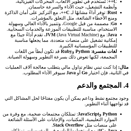
C++
: تُستخدم في تطوير الألعاب، المحركات الفيزيائية،
وأنظمة التشغيل، حيث الأداء والسرعة حاسمان.
Rust
: توفر أداءً مشابهًا لـ
C++
، مع التركيز على أمان الذاكرة
ومنع الأخطاء الشائعة، مثل التعلق بالمؤشرات.
Go
: مصممة من قبل Google، وتتميز بالأداء العالي وسهولة
الاستخدام، مناسبة للتطبيقات الموزعة والخدمات السحابية.
Java
: مع
JVM
(Java Virtual Machine)، تقدم أداءً جيدًا مع
إمكانية تشغيل على منصات متعددة، مما يجعلها مناسبة
للتطبيقات المؤسساتية الكبيرة.
لغات مفسرة
:
Python
و
Ruby
قد تكون أبطأ من اللغات
المجمعة، لكنها تعوض ذلك بسرعة التطوير وسهولة الصيانة.
مثال:
إذا كنت تبني نظام تداول مالي يتطلب معالجة آلاف العمليات
في الثانية، فإن اختيار
Go
أو
Java
سيوفر الأداء المطلوب.
4. المجتمع والدعم
وجود مجتمع نشط وداعم يمكن أن يكون مفتاحًا لحل المشاكل التي
قد تواجهها أثناء التطوير.
Python
و
JavaScript
: تمتلكان مجتمعات ضخمة، مع وفرة من
الموارد التعليمية، المكتبات، والإجابات على الأسئلة الشائعة
على منصات مثل
Stack Overflow
.
Java
و
C#
: مع استخدامها الواسع في المؤسسات، تمتلكان