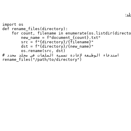
د:
import os

def rename_files(directory):

    for count, filename in enumerate(os.listdir(directory)):

        new_name = f"document_{count}.txt"

        src = f"{directory}/{filename}"

        dst = f"{directory}/{new_name}"

        os.rename(src, dst)

# استدعاء الوظيفة لإعادة تسمية الملفات في مجلد محدد

rename_files("/path/to/directory")