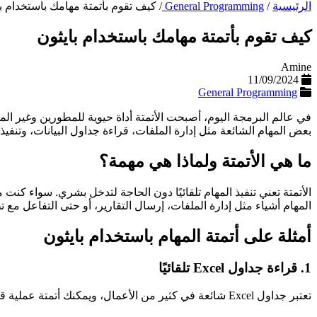
الرئيسية
/
General Programming
/
كيف تقوم بأتمتة مهامك باستخدام ب
كيف تقوم بأتمتة مهامك باستخدام بايثون
Amine
11/09/2024
General Programming
في عالم البرمجة اليوم، أصبحت الأتمتة أداة حيوية للمطورين وغير ال
بعض المهام الشائعة مثل إدارة الملفات، قراءة جداول البيانات، وتنفيذ 
ما هي الأتمتة ولماذا هي مهمة؟
الأتمتة تعني تنفيذ المهام تلقائيًا دون الحاجة لتدخل بشري. سواء كنت
المهام أشياء مثل إدارة الملفات، إرسال التقارير، أو حتى التفاعل مع 
أمثلة على أتمتة المهام باستخدام بايثون
1. قراءة جداول Excel تلقائيًا
تعتبر جداول Excel شائعة في كثير من الأعمال، ويمكنك أتمتة عملية قراءتها ومعالجتها باستخدام مكتبة