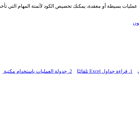
كانت عمليات بسيطة أو معقدة، يمكنك تخصيص الكود لأتمتة المهام التي ت
ثون
1. قراءة جداول Excel تلقائيًا
2. جدولة العمليات باستخدام مكتبة schedule