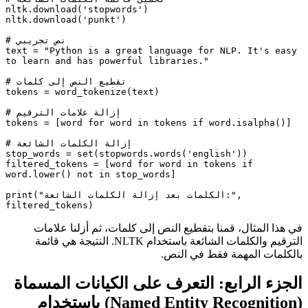
nltk.download('stopwords')

nltk.download('punkt')

# نص تجريبي

text = "Python is a great language for NLP. It's easy 
to learn and has powerful libraries."

# تقطيع النص إلى كلمات

tokens = word_tokenize(text)

# إزالة علامات الترقيم

tokens = [word for word in tokens if word.isalpha()]

# إزالة الكلمات الشائعة

stop_words = set(stopwords.words('english'))

filtered_tokens = [word for word in tokens if 
word.lower() not in stop_words]

print("الكلمات بعد إزالة الكلمات الشائعة:", 
filtered_tokens)
في هذا المثال، قمنا بتقطيع النص إلى كلمات، ثم أزلنا علامات
الترقيم والكلمات الشائعة باستخدام NLTK. النتيجة هي قائمة
بالكلمات المهمة فقط في النص.
الجزء الرابع: التعرف على الكيانات المسماة
(Named Entity Recognition) باستخدام