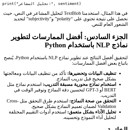
print("تحليل المشاعر:", sentiment)
في هذا المثال، استخدمنا TextBlob لتحليل المشاعر في النص، حيث
نحصل على نتيجة تحتوي على “polarity” و”subjectivity” لتحديد
الشعور العام للنص.
الجزء السادس: أفضل الممارسات لتطوير
نماذج NLP باستخدام Python
لتحقيق أفضل النتائج عند تطوير نماذج NLP باستخدام Python، يُنصح
باتباع بعض أفضل الممارسات:
تنظيف البيانات وتحضيرها:
تأكد من تنظيف البيانات ومعالجتها
بشكل صحيح قبل تدريب النماذج.
استخدام نماذج محورية مسبقة التدريب:
استخدم نماذج مثل
BERT أو GPT-3 لتحسين دقة النماذج وتوفير الوقت في
التدريب.
التحقق من صحة النماذج:
استخدم طرق التحقق مثل Cross-
Validation لضمان تعميم النماذج بشكل صحيح.
تحليل الأداء بشكل متعمق:
استخدم أدوات التقييم المختلفة
لتحليل أداء النموذج وتحسينه.
الخاتمة