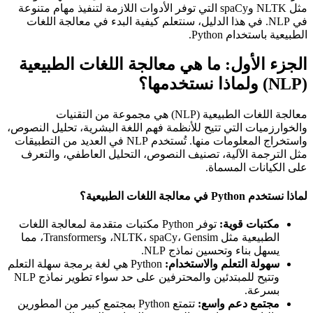
مثل NLTK وspaCy التي توفر الأدوات اللازمة لتنفيذ مهام متنوعة
في NLP. في هذا الدليل، سنتعلم كيفية البدء في معالجة اللغات
الطبيعية باستخدام Python.
الجزء الأول: ما هي معالجة اللغات الطبيعية
(NLP) ولماذا نستخدمها؟
معالجة اللغات الطبيعية (NLP) هي مجموعة من التقنيات
والخوارزميات التي تتيح للأنظمة فهم اللغة البشرية، تحليل النصوص،
واستخراج المعلومات منها. تُستخدم NLP في العديد من التطبيقات
مثل الترجمة الآلية، تصنيف النصوص، التحليل العاطفي، والتعرف
على الكيانات المسماة.
لماذا نستخدم Python في معالجة اللغات الطبيعية؟
مكتبات قوية:
توفر Python مكتبات متقدمة لمعالجة اللغات
الطبيعية مثل NLTK، spaCy، Gensim، وTransformers، مما
يسهل بناء وتحسين نماذج NLP.
سهولة التعلم والاستخدام:
Python هي لغة برمجة سهلة التعلم
وتتيح للمبتدئين والمحترفين على حد سواء تطوير نماذج NLP
بسرعة.
مجتمع دعم واسع:
تتمتع Python بمجتمع كبير من المطورين