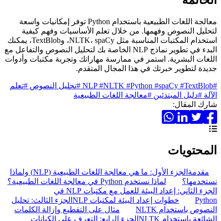
معالجة اللغات الطبيعية باستخدام Python توفر إمكانيات واسعة
لتحليل النصوص وفهمها. من خلال تعلم الأساسيات وفهم كيفية
استخدام المكتبات المناسبة مثل NLTK، spaCy، وTextBlob، يمكنك
البدء في تطوير نماذج NLP الخاصة بك لتحليل النصوص والتفاعل مع
اللغات البشرية. استمر في ممارسة مهاراتك وتجربة مكتبات وأدوات
جديدة لتطوير خبرتك في هذا المجال المتقدم.
#NLP
#TextBlob
#spaCy
#Python
#NLTK
#تحليل النصوص
#تعلم
الآلة
#دليل المبتدئين
#معالجة اللغات الطبيعية
شارك المقال:
المحتويات
مقدمة
الجزء الأول: ما هي معالجة اللغات الطبيعية (NLP) ولماذا
نستخدمها؟
لماذا نستخدم Python في معالجة اللغات الطبيعية؟
الجزء الثاني: إعداد البيئة للعمل مع مكتبات NLP في
Python
خطوات إعداد البيئة لمكتبات NLP
الجزء الثالث: تحليل
النصوص باستخدام NLTK
مثال على التقطيع وإزالة الكلمات
الشائعة باستخدام NLTK
الجزء الرابع: التعرف على الكيانات