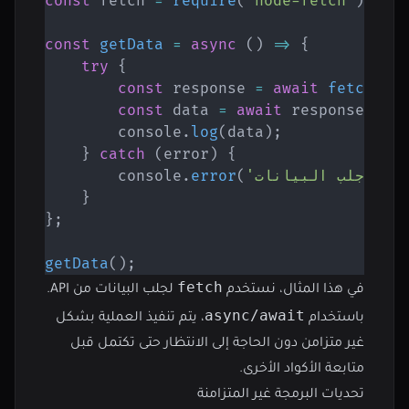
const
 fetch 
=
require
(
'node-fetch'
)
;
const
getData
=
async
(
)
=>
{
try
{
const
 response 
=
await
fetch
(
'h
const
 data 
=
await
 response
.
jso
        console
.
log
(
data
)
;
}
catch
(
error
)
{
        console
.
error
(
}
}
;
getData
(
)
;
fetch
في هذا المثال، نستخدم
لجلب البيانات من API.
async/await
باستخدام
، يتم تنفيذ العملية بشكل
غير متزامن دون الحاجة إلى الانتظار حتى تكتمل قبل
متابعة الأكواد الأخرى.
تحديات البرمجة غير المتزامنة