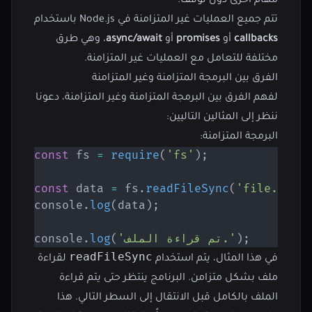
مهام أخرى دون توقف.
تتم جميع العمليات غير المتزامنة في Node.js باستخدام
callbacks
أو
promises
أو
async/await
، وهي طرق
مختلفة للتعامل مع العمليات غير المتزامنة.
الفرق بين البرمجة المتزامنة وغير المتزامنة
لفهم الفرق بين البرمجة المتزامنة وغير المتزامنة، دعونا
ننظر إلى المثالين التاليين:
البرمجة المتزامنة:
const
 fs 
=
require
(
'fs'
)
;
const
 data 
=
 fs
.
readFileSync
(
'file.txt'
console
.
log
(
data
)
;
;
)
'تم قراءة الملف.'
(
log
.
console
readFileSync
في هذا المثال، يتم استخدام
لقراءة
ملف بشكل متزامن. البرنامج ينتظر حتى يتم قراءة
الملف بالكامل قبل الانتقال إلى السطر التالي. هذا