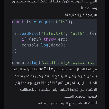
النوع من البرمجة يكون بطيئًا إذا كانت العملية تستغرق
وقتًا طويلاً.
البرمجة غير المتزامنة:
const
 fs 
=
require
(
'fs'
)
;
fs
.
readFile
(
'file.txt'
,
'utf8'
,
(
err
,
 d
if
(
err
)
throw
 err
;
    console
.
log
(
data
)
;
}
)
;
'تم بدء عملية قراءة الملف.'
(
log
.
console
readFile
في هذا المثال، يتم استخدام
لقراءة الملف
بشكل غير متزامن. البرنامج لا ينتظر حتى يكتمل قراءة
الملف، بل يستمر في تنفيذ الأكواد الأخرى. وعندما يتم
الانتهاء من قراءة الملف، يتم استدعاء الـ callback
لعرض محتوى الملف.
أدوات التعامل مع البرمجة غير المتزامنة