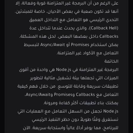
على الرغم من أن البرمجة غير المتزامنة قوية وفعالة، إلا
أنها قد تكون صعبة في بعض الأحيان، خاصة للمبتدئين.
التحدي الرئيسي هو التعامل مع التداخل العميق
(Callback Hell)، والذي يحدث عندما تتداخل عدة
Callbacks داخل بعضها البعض. لحل هذه المشكلة،
يمكن استخدام Promises أو Async/Await لتبسيط
التعامل مع الأكواد غير المتزامنة.
الخاتمة
البرمجة غير المتزامنة في Node.js هي واحدة من أقوى
الميزات التي تجعلها بيئة تشغيل مثالية لتطوير
تطبيقات سريعة وقابلة للتوسع. من خلال فهم كيفية
التعامل مع Callbacks وPromises وAsync/Await،
يمكنك بناء تطبيقات أكثر كفاءة ومرونة.
Node.js تجعل من السهل التعامل مع العمليات التي
تستغرق وقتًا طويلاً دون حظر التنفيذ الرئيسي
للبرنامج، مما يوفر أداءً عالياً واستجابة سريعة. الآن