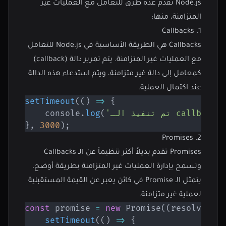
Node.js تقدم عدة طرق للتعامل مع العمليات غير
المتزامنة، منها:
1. Callbacks
Callbacks هي الطريقة الأساسية في Node.js للتعامل
مع العمليات غير المتزامنة. يتم تمرير دالة (callback)
كمعامل إلى دالة غير متزامنة، ويتم استدعاء هذه الدالة
عند اكتمال العملية.
setTimeout
(
(
)
=>
{
    console
.
log
(
}
,
3000
)
;
2. Promises
Promises تقدم بديلاً أكثر تنظيماً عن الـ Callbacks
وتسمح بإدارة العمليات غير المتزامنة بطريقة أوضح.
يتمثل الـ Promise في كائن يعبر عن القيمة المستقبلية
لعملية غير متزامنة.
const
 promise 
=
new
Promise
(
(
resolve
,
 r
setTimeout
(
(
)
=>
{