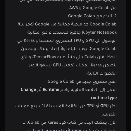
الدرس، سنغطي كيفية البدء باستخدام Keras في كل
من Google Colab و AWS.
2. البدء مع Google Colab
Google Colab هو منصة مجانية من Google توفر بيئة
Jupyter Notebook جاهزة للاستخدام مع إمكانية
الوصول إلى GPU و TPU للتسريع. لاستخدام Keras في
Google Colab، يجب عليك أولاً إعداد بيئتك. ولحسن
الحظ، فإن Colab يأتي مثبتًا عليه TensorFlow، والذي
يتضمن Keras. يمكنك تفعيل GPU بسهولة عبر
الخطوات التالية:
افتح مشروع جديد في
Google Colab
.
انتقل إلى القائمة العلوية واختر
Runtime
ثم
Change
.
runtime type
اختر
GPU
أو
TPU
من القائمة المنسدلة لتسريع عمليات
التدريب.
الآن، يمكنك البدء في كتابة كود Keras في Colab. لا