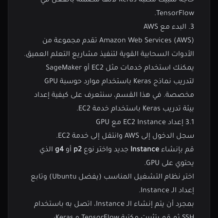
حاجة لتثبيت مكتبة Keras لأنها مضمنة بالفعل في
TensorFlow.
3. البدء مع AWS
Amazon Web Services (AWS) تقدم مجموعة من
الأدوات السحابية القوية لتنفيذ مشاريع التعلم العميق.
يمكنك استخدام خدمات مثل EC2 أو SageMaker
لتدريب نماذج Keras باستخدام موارد حوسبة GPU
مخصصة. في هذا القسم، سنتعرف على كيفية إعداد
بيئة تدريب Keras باستخدام خدمة EC2.
3.1 إعداد EC2 Instance مع GPU
سجل الدخول إلى
AWS
وانتقل إلى خدمة EC2.
قم بإنشاء
Instance
جديد واختر نوع
p2
أو
g4
الذي
يحتوي على GPU.
اختر نظام التشغيل المناسب (يفضل Ubuntu) وتابع
إعداد الـ Instance.
بمجرد أن يتم إنشاء الـ Instance، اتصل به باستخدام