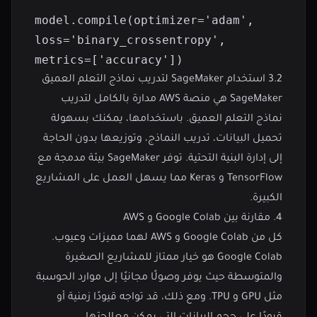
model.compile(optimizer='adam', 
loss='binary_crossentropy', 
metrics=['accuracy'])
3.2 استخدام SageMaker لتدريب نماذج التعلم العميق
SageMaker هي منصة AWS مدارة بالكامل لتدريب
نماذج التعلم العميق. باستخدامها، يمكنك بسهولة
تحميل البيانات، تدريب النماذج، وتوزيعها بدون الحاجة
إلى إدارة البنية التحتية. توفر SageMaker بيئة مدمجة مع
TensorFlow و Keras مما يسهل العمل على المشاريع
الكبيرة.
4. مقارنة بين Google Colab و AWS
كل من Google Colab و AWS لهما مميزات وعيوب.
Google Colab هو خيار ممتاز للمشاريع الصغيرة
والمتوسطة حيث يوفر وصولًا مجانيًا إلى موارد الحوسبة
مثل GPU و TPU. ومع ذلك، قد تواجه قيودًا زمنية أو