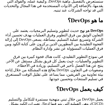
سنستعرض بالتفصيل ماهية DevOps، وكيفية عمله، والفوائد التي
يقدمها، بالإضافة إلى الأدوات المستخدمة في هذا المجال والتحديات
التي قد تواجه الشركات عند تبنيه.
ما هو DevOps؟
DevOps
هو نهج حديث لتطوير وتسليم البرمجيات، يعتمد على
التعاون الوثيق بين فرق التطوير وفرق العمليات بهدف تحسين أداء
الشركة وتسريع عملية التسليم. ببساطة، يسعى DevOps إلى إزالة
الفجوة التقليدية بين المطورين الذين يركزون على كتابة الكود وبين
فرق العمليات المسؤولة عن نشر وإدارة النظام.
في نموذج التطوير التقليدي، كانت هناك فجوة كبيرة بين فرق
التطوير والعمليات، حيث يعمل كل فريق بشكل مستقل عن الآخر.
ينتج عن هذا الفصل تأخير في التسليم، وزيادة في الأخطاء،
وصعوبات في التعاون. DevOps يعالج هذه المشكلة من خلال إتاحة
بيئة تعاونية بين الفريقين، مما يساعد على تقليل الوقت المستغرق
في تسليم المنتجات وتحسين جودتها.
كيف يعمل DevOps؟
يعمل DevOps من خلال تبني منهجية مستمرة للتكامل والتسليم
(CI/CD)، وهي العملية التي يتم فيها إدخال تغييرات الكود بشكل