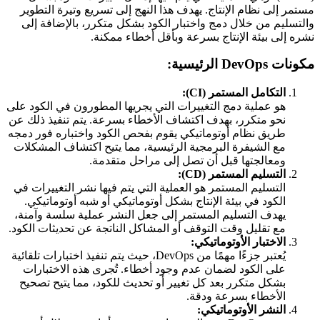
مستمر إلى نظام الإنتاج. يهدف هذا النهج إلى تسريع وتيرة التطوير
والتسليم من خلال دمج واختبار الكود بشكل متكرر، بالإضافة إلى
نشره إلى بيئة الإنتاج بسرعة وبأقل أخطاء ممكنة.
مكونات DevOps الرئيسية:
التكامل المستمر (CI):
هو عملية دمج التغييرات التي يجريها المطورون في الكود على
نحو متكرر، بهدف اكتشاف الأخطاء بسرعة. يتم تنفيذ ذلك عن
طريق نظام أوتوماتيكي يقوم بفحص الكود واختباره فور دمجه
مع الشيفرة البرمجية الرئيسية، مما يتيح اكتشاف المشكلات
ومعالجتها قبل أن تصل إلى مراحل متقدمة.
التسليم المستمر (CD):
التسليم المستمر هو العملية التي يتم فيها نشر التغييرات في
الكود في بيئة الإنتاج بشكل أوتوماتيكي أو شبه أوتوماتيكي.
يهدف التسليم المستمر إلى جعل النشر عملية سلسة وآمنة،
مع تقليل وقت التوقف أو المشاكل الناتجة عن تحديثات الكود.
الاختبار الأوتوماتيكي:
يُعتبر جزءًا مهمًا من DevOps، حيث يتم تنفيذ اختبارات تلقائية
على الكود لضمان عدم وجود أخطاء. تُجرى هذه الاختبارات
بشكل متكرر بعد كل تغيير أو تحديث للكود، مما يتيح تصحيح
الأخطاء بسرعة ودقة.
النشر الأوتوماتيكي: