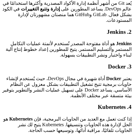
يُعد Git من أشهر أنظمة إدارة الأكواد المصدرية وأكثرها استخدامًا في
عالم DevOps. يساعد المطورين على
إدارة وتتبع التغييرات
في الكود
بشكل فعال. GitLab وGitHub هما منصتان مشهورتان لإدارة
المستودعات.
Jenkins
2.
Jenkins
هو أداة مفتوحة المصدر تُستخدم لأتمتة عمليات التكامل
المستمر والتسليم المستمر. يتيح للمطورين إعداد خطوط إنتاج آلية
لبناء واختبار ونشر التطبيقات بسهولة.
Docker
3.
يعتبر
Docker
أداة شهيرة في مجال DevOps، حيث يُستخدم لإنشاء
حاويات برمجية تتيح تشغيل التطبيقات بشكل معزول عن النظام
الأساسي. يساعد Docker على تسهيل عمليات النشر والتطوير بتوفير
بيئة متسقة عبر مختلف الأنظمة.
Kubernetes
4.
إذا كنت تعمل مع العديد من الحاويات البرمجية، فإن
Kubernetes
هو
الحل لإدارة هذه الحاويات وتنسيقها. Kubernetes يتيح لك نشر
الحاويات تلقائيًا، مراقبة أدائها، وتوسيعها حسب الحاجة.