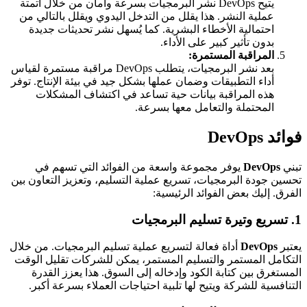
يتيح DevOps نشر البرمجيات بسرعة وأمان من خلال أتمتة
عملية النشر. هذا يقلل من التدخل اليدوي ويقلل بالتالي من
احتمالية الأخطاء البشرية. كما يُسهل نشر تحديثات جديدة
بدون تأثير كبير على الأداء.
المراقبة المستمرة:
بعد نشر البرمجيات، يتطلب DevOps مراقبة مستمرة لقياس
أداء التطبيقات وضمان عملها بشكل جيد في بيئة الإنتاج. توفر
هذه المراقبة بيانات حية تساعد في اكتشاف المشكلات
المحتملة والتعامل معها بسرعة.
فوائد DevOps
تبني
DevOps
يوفر مجموعة واسعة من الفوائد التي تسهم في
تحسين جودة البرمجيات، تسريع عملية التسليم، وتعزيز التعاون بين
الفرق. إليك بعض الفوائد الرئيسية:
1.
تسريع وتيرة تسليم البرمجيات
يعتبر
DevOps
أداة فعالة لتسريع عملية تسليم البرمجيات. من خلال
التكامل المستمر والتسليم المستمر، يمكن للشركات تقليل الوقت
المستغرق بين كتابة الكود وإدخاله إلى السوق. هذا يعزز القدرة
التنافسية للشركة ويتيح لها تلبية احتياجات العملاء بسرعة أكبر.