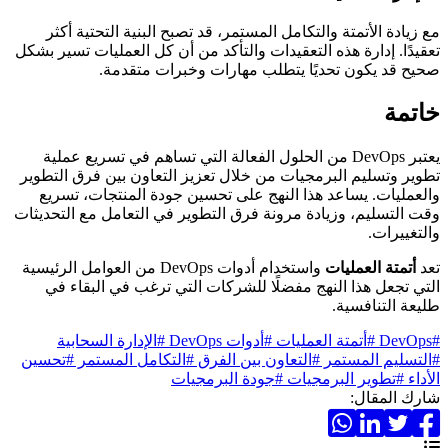
مع زيادة الأتمتة والتكامل المستمر، قد تصبح البنية التحتية أكثر
تعقيدًا. إدارة هذه التعقيدات والتأكد من أن كل العمليات تسير بشكل
صحيح قد يكون تحديًا يتطلب مهارات وخبرات متقدمة.
خاتمة
يعتبر DevOps من الحلول الفعالة التي تساهم في تسريع عملية
تطوير وتسليم البرمجيات من خلال تعزيز التعاون بين فرق التطوير
والعمليات. يساعد هذا النهج على تحسين جودة المنتجات، تسريع
وقت التسليم، وزيادة مرونة فرق التطوير في التعامل مع التحديثات
والتغييرات.
تعد
أتمتة العمليات
واستخدام أدوات DevOps من العوامل الرئيسية
التي تجعل هذا النهج مفضلًا للشركات التي ترغب في البقاء في
طليعة التنافسية.
#DevOps
#أتمتة العمليات
#أدوات DevOps
#الإدارة السحابية
#التسليم المستمر
#التعاون بين الفرق
#التكامل المستمر
#تحسين
الأداء
#تطوير البرمجيات
#جودة البرمجيات
شارك المقال: