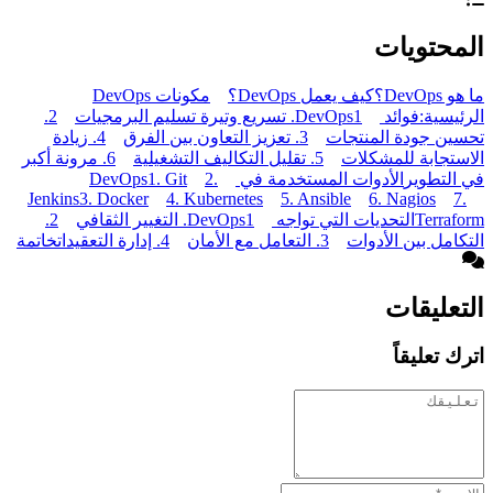
المحتويات
ما هو DevOps؟
كيف يعمل DevOps؟
مكونات DevOps
الرئيسية:
فوائد DevOps
1. تسريع وتيرة تسليم البرمجيات
2.
تحسين جودة المنتجات
3. تعزيز التعاون بين الفرق
4. زيادة
الاستجابة للمشكلات
5. تقليل التكاليف التشغيلية
6. مرونة أكبر
في التطوير
الأدوات المستخدمة في DevOps
2.
1. Git
Jenkins
3. Docker
4. Kubernetes
5. Ansible
6. Nagios
7.
Terraform
التحديات التي تواجه DevOps
1. التغيير الثقافي
2.
التكامل بين الأدوات
3. التعامل مع الأمان
4. إدارة التعقيدات
خاتمة
التعليقات
اترك تعليقاً